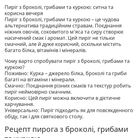
Пиріг з броколі, грибами та куркою: ситна та
корисна вечеря
Пиріг з броколі, грибами та куркою – це чудова
альтернатива традиційним стравам. Поєднання
ніжних овочів, соковитого м'яса та сиру створює
насичений смак і аромат. Цей пиріг не тільки
смачний, але й дуже корисний, оскільки містить
багато білка, вітамінів і мінералів.
Чому варто спробувати пиріг з броколі, грибами та
куркою?
Поживно: Курка – джерело білка, броколі та гриби
багаті на вітаміни і мінерали.
Смачно: Поєднання різних смаків та текстур робить
пиріг неймовірно смачним.
Корисно: Цей пиріг можна включити в дієтичне
харчування.
Універсально: Пиріг підходить як для повсякденного
обіду, так і для святкового столу.
Рецепт пирога з броколі, грибами