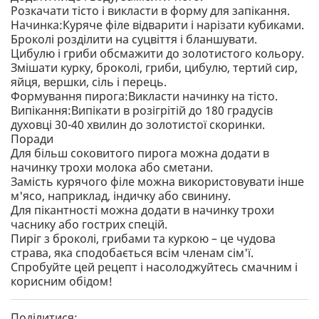
Розкачати тісто і викласти в форму для запікання.
Начинка:Куряче філе відварити і нарізати кубиками.
Броколі розділити на суцвіття і бланшувати.
Цибулю і гриби обсмажити до золотистого кольору.
Змішати курку, броколі, гриби, цибулю, тертий сир,
яйця, вершки, сіль і перець.
Формування пирога:Викласти начинку на тісто.
Випікання:Випікати в розігрітій до 180 градусів
духовці 30-40 хвилин до золотистої скоринки.
Поради
Для більш соковитого пирога можна додати в
начинку трохи молока або сметани.
Замість курячого філе можна використовувати інше
м'ясо, наприклад, індичку або свинину.
Для пікантності можна додати в начинку трохи
часнику або гострих спецій.
Пиріг з броколі, грибами та куркою – це чудова
страва, яка сподобається всім членам сім'ї.
Спробуйте цей рецепт і насолоджуйтесь смачним і
корисним обідом!
Поділитися: