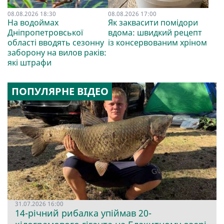
08.08.2026 18:30
08.08.2026 17:00
На водоймах
Як заквасити помідори
Дніпропетровської
вдома: швидкий рецепт
області вводять сезонну
із консервованим хріном
заборону на вилов раків:
які штрафи
ПОПУЛЯРНЕ ВІДЕО
31.07.2026 16:00
14-річний рибалка упіймав 20-