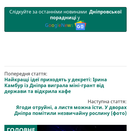
Слідкуйте за останніми новинами
Дніпровської
порадниці
у
G
o
o
g
l
e
N
e
w
s
Попередня стаття:
Найкращі ідеї приходять у декреті: Ірина
Камбур із Дніпра виграла міні-грант від
держави та відкрила кафе
Наступна стаття:
Ягоди отруйні, а листя можна їсти. У дворах
Дніпра помітили незвичайну рослину (фото)
ГОЛОВНЕ