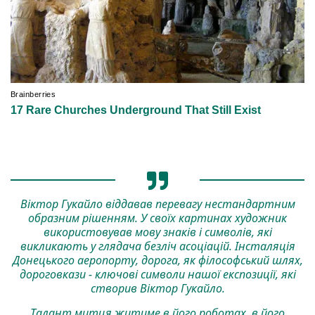
Віктор Гукайло віддавав перевагу нестандартним
образним рішенням. У своїх картинах художник
використовував мову знаків і символів, які
викликають у глядача безліч асоціацій. Інсталяція
Донецького аеропорту, дорога, як філософський шлях,
дороговкази - ключові символи нашої експозиції, які
створив Віктор Гукайло.
Талант митця житиме в його роботах, в його