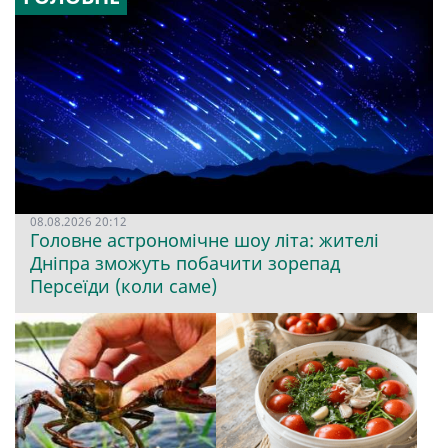
08.08.2026 20:12
Головне астрономічне шоу літа: жителі
Дніпра зможуть побачити зорепад
Персеїди (коли саме)