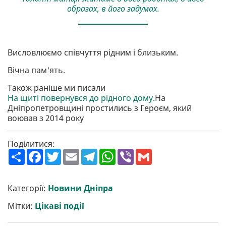
образах, в його задумах.
Висловлюємо співчуття рідним і близьким.
Вічна пам'ять.
Також раніше ми писали
На щиті повернувся до рідного дому.
На
Дніпропетровщині простились з Героєм, який
воював з 2014 року
Поділитися:
П
F
T
E
T
W
V
G
о
a
w
m
e
h
i
m
ш
c
i
a
l
a
b
a
и
e
t
i
e
t
e
i
р
b
t
l
g
s
r
l
Категорії:
Новини Дніпра
и
o
e
r
A
т
o
r
a
p
Мітки:
Цікаві події
и
k
m
p