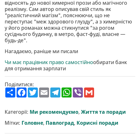
відносять до нової химерної прози або магічного
реалізму. Сам автор описував свій стиль як
"реалістичний магізм", пояснюючи, що не
переступає "меж здорового глузду", а з химерністю
у його романах можна стикнутися "за рогом
сусіднього будинку, в метро, фаст-фуді, власне —
будь-де".
Нагадаємо, раніше ми писали
Чи має працівник право самостійно
обирати банк
для отримання зарплати
Поділитися:
П
F
T
E
T
W
V
G
о
a
w
m
e
h
i
m
ш
c
i
a
l
a
b
a
и
e
t
i
e
t
e
i
р
b
t
l
g
s
r
l
Категорії:
Ми рекомендуємо
,
Життя та поради
и
o
e
r
A
т
o
r
a
p
Мітки:
Головне
,
Павлоград
,
Корисні поради
и
k
m
p