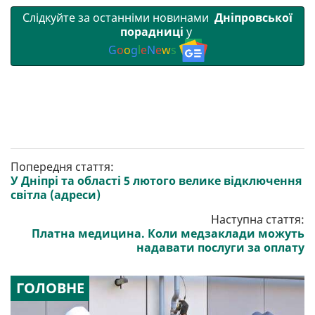
Слідкуйте за останніми новинами
Дніпровської
порадниці
у
G
o
o
g
l
e
N
e
w
s
Попередня стаття:
У Дніпрі та області 5 лютого велике відключення
світла (адреси)
Наступна стаття:
Платна медицина. Коли медзаклади можуть
надавати послуги за оплату
ГОЛОВНЕ