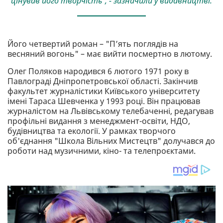
цінував його творчість", - зазначили у видавництві.
Його четвертий роман – "П’ять поглядів на
весняний вогонь" – має вийти посмертно в лютому.
Олег Поляков народився 6 лютого 1971 року в
Павлограді Дніпропетровської області. Закінчив
факультет журналістики Київського університету
імені Тараса Шевченка у 1993 році. Він працював
журналістом на Львівському телебаченні, редагував
профільні видання з менеджмент-освіти, НДО,
будівництва та екології. У рамках творчого
об'єднання "Школа Вільних Мистецтв" долучався до
роботи над музичними, кіно- та телепроєктами.