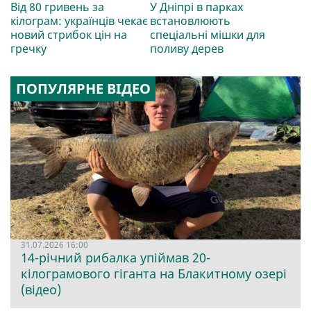
Від 80 гривень за
У Дніпрі в парках
кілограм: українців чекає
встановлюють
новий стрибок цін на
спеціальні мішки для
гречку
поливу дерев
ПОПУЛЯРНЕ ВІДЕО
31.07.2026 16:00
14-річний рибалка упіймав 20-
кілограмового гіганта на Блакитному озері
(відео)