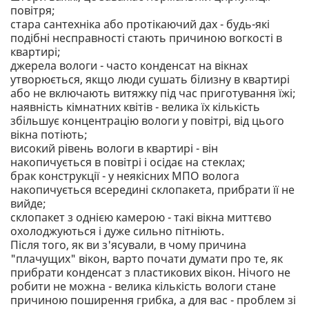
повітря;
стара сантехніка або протікаючий дах - будь-які
подібні несправності стають причиною вогкості в
квартирі;
джерела вологи - часто конденсат на вікнах
утворюється, якщо люди сушать білизну в квартирі
або не включають витяжку під час приготування їжі;
наявність кімнатних квітів - велика їх кількість
збільшує концентрацію вологи у повітрі, від цього
вікна потіють;
високий рівень вологи в квартирі - він
накопичується в повітрі і осідає на стеклах;
брак конструкції - у неякісних МПО волога
накопичується всередині склопакета, прибрати її не
вийде;
склопакет з однією камерою - такі вікна миттєво
охолоджуються і дуже сильно пітніють.
Після того, як ви з'ясували, в чому причина
"плачущих" вікон, варто почати думати про те, як
прибрати конденсат з пластикових вікон. Нічого не
робити не можна - велика кількість вологи стане
причиною поширення грибка, а для вас - проблем зі