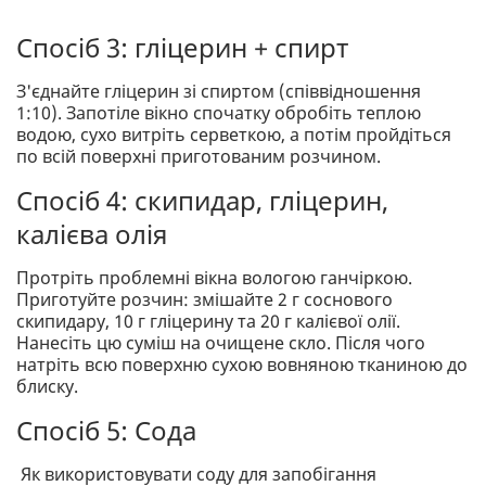
Спосіб 3: гліцерин + спирт
З'єднайте гліцерин зі спиртом (співвідношення
1:10). Запотіле вікно спочатку обробіть теплою
водою, сухо витріть серветкою, а потім пройдіться
по всій поверхні приготованим розчином.
Спосіб 4: скипидар, гліцерин,
калієва олія
Протріть проблемні вікна вологою ганчіркою.
Приготуйте розчин: змішайте 2 г соснового
скипидару, 10 г гліцерину та 20 г калієвої олії.
Нанесіть цю суміш на очищене скло. Після чого
натріть всю поверхню сухою вовняною тканиною до
блиску.
Спосіб 5: Сода
Як використовувати соду для запобігання