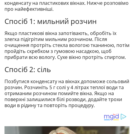
конденсату на пластикових вікнах. Нижче розповімо
про найефективніші.
Спосіб 1: мильний розчин
Якщо пластикові вікна запотівають, обробіть їх
злегка підігрітим мильним розчином. Після
очищення протріть стекла вологою тканиною, потім
пройдіть скребком з гумовою насадкою, щоб
прибрати всю вологу. Сухе вікно протріть спиртом.
Спосіб 2: сіль
Позбутися конденсату на вікнах допоможе сольовий
розчин. Розчиніть 5 г солі у 4 літрах теплої води та
отриманим розчином помийте вікна. Якщо на
поверхні залишилися білі розводи, додайте трохи
води в рідину та повторіть процедуру.