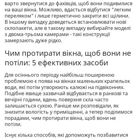
варто звернутися до фахівців, щоб вони подивилися
на ваші вікна. Можливо, вдасться відбутися "легким
переляком" і лише герметично закрити всі щілини.
В іншому випадку доведеться встановлювати нові
склопакети, але в такому випадку вибирайте моделі
з двома-трьома камерами - такі конструкції
замерзають дуже рідко.
Чим протирати вікна, щоб вони не
потіли: 5 ефективних засоби
Для осіннього періоду найбільш поширеною
проблемою є поява на вікнах маленьких крапельок
води, які потім утворюють калюжі на підвіконнях.
Подібне явище зазвичай відбувається в ранкові та
вечірні години, вдень поверхня скла часто
залишається сухою. Раніше ми розповідали, як
знизити вологість у приміщенні, а тепер поділимося
порадами, чим протирати вікна, щоб вони не
потіли.
Існує кілька способів, які допоможуть позбавитися