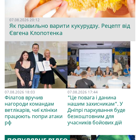
07.08.2026 20:12
Як правильно варити кукурудзу. Рецепт від
Євгена Клопотенка
07.08.2026 18:03
07.08.2026 17:44
Філатов вручив
"Це повага і данина
нагороди командам
нашим захисникам". У
ветлікарів, чиї клініки
Дніпрі паркування буде
працюють попри атаки
безкоштовним для
рф
учасників бойових дій