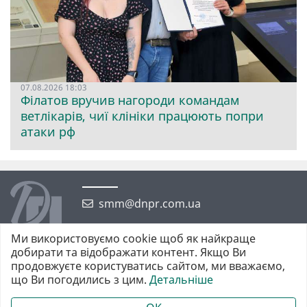
07.08.2026 18:03
Філатов вручив нагороди командам
ветлікарів, чиї клініки працюють попри
атаки рф
smm@dnpr.com.ua
Ми використовуємо cookie щоб як найкраще
добирати та відображати контент. Якщо Ви
продовжуєте користуватись сайтом, ми вважаємо,
що Ви погодились з цим.
Детальніше
©2026 https://dnpr.com.ua Дніпровська порадниця
Всі права захищені. При повному або частковому використанні