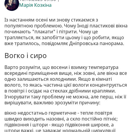
Марія Козкіна
Із настанням осені ми знову стикаємся з
популятною проблемою. Чому Іноді пластикові вікна
починають "плакати" і пітрити. Чому це
трапляється, як запобігти цьому і що робити, якщо
вже трапилось, повідомляє Дніпровська панорама.
Вогко і сиро
Варто розуміти, що восени і взимку температура
всередині приміщення вище, ніж зовні, але вікна все
одно залишаються холодними. Якщо в кімнаті
волого, то якась частина цієї вологи концентрується
в повітрі і осідає на стеклах дрібними краплями.
Ігнорувати таку проблему не можна, але перш, ніж її
вирішувати, важливо зрозуміти причину:
вікно недостатньо герметичне - тепле повітря
швидко виходить назовні, а скло постійно пітніє;
підвіконня і штори - якщо підвіконня широке, а
штори важкі, це заважає нормальній циркуляції