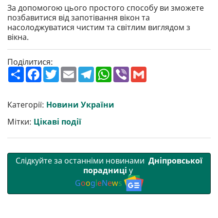
За допомогою цього простого способу ви зможете
позбавитися від запотівання вікон та
насолоджуватися чистим та світлим виглядом з
вікна.
Поділитися:
П
F
T
E
T
W
V
G
о
a
w
m
e
h
i
m
ш
c
i
a
l
a
b
a
и
e
t
i
e
t
e
i
р
b
t
l
g
s
r
l
Категорії:
Новини України
и
o
e
r
A
т
o
r
a
p
Мітки:
Цікаві події
и
k
m
p
Слідкуйте за останніми новинами
Дніпровської
порадниці
у
G
o
o
g
l
e
N
e
w
s