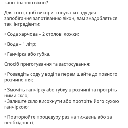
запотіванню вікон?
Для того, щоб використовувати соду для
запобігання запотіванню вікон, вам знадобляться
такі інгредієнти:
• Сода харчова – 2 столові ложки;
• Вода – 1 літр;
• Ганчірка або губка.
Спосіб приготування та застосування:
• Розведіть соду у воді та перемішайте до повного
розчинення;
• Змочіть ганчірку або губку в розчині та протріть
ними скло;
• Залиште скло висохнути або протріть його сухою
ганчіркою;
• Повторюйте процедуру раз на тиждень або за
необхідності.