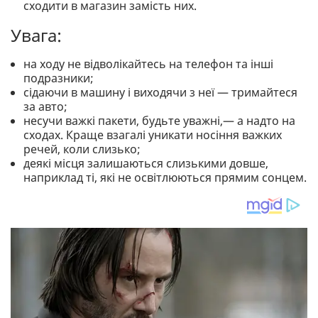
сходити в магазин замість них.
Увага:
на ходу не відволікайтесь на телефон та інші
подразники;
сідаючи в машину і виходячи з неї — тримайтеся
за авто;
несучи важкі пакети, будьте уважні,— а надто на
сходах. Краще взагалі уникати носіння важких
речей, коли слизько;
деякі місця залишаються слизькими довше,
наприклад ті, які не освітлюються прямим сонцем.