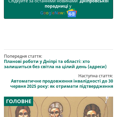
Слідкуйте за останніми новинами
Дніпровської
порадниці
у
G
o
o
g
l
e
N
e
w
s
Попередня стаття:
Планові роботи у Дніпрі та області: хто
залишиться без світла на цілий день (адреси)
Наступна стаття:
Автоматичне продовження інвалідності до 30
червня 2025 року: як отримати підтвердження
ГОЛОВНЕ