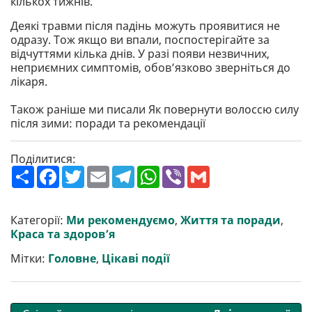
кількох тижнів.
Деякі травми після падінь можуть проявитися не
одразу. Тож якщо ви впали, поспостерігайте за
відчуттями кілька днів. У разі появи незвичних,
неприємних симптомів, обов’язково зверніться до
лікаря.
Також раніше ми писали Як повернути волоссю силу
після зими: поради та рекомендації
Поділитися:
П
F
T
E
T
W
V
G
о
a
w
m
e
h
i
m
ш
c
i
a
l
a
b
a
и
e
t
i
e
t
e
i
р
b
t
l
g
s
r
l
Категорії:
Ми рекомендуємо
,
Життя та поради
,
и
o
e
r
A
Краса та здоров’я
т
o
r
a
p
и
k
m
p
Мітки:
Головне
,
Цікаві події