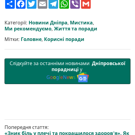
П
F
T
E
T
W
V
G
о
a
w
m
e
h
i
m
ш
c
i
a
l
a
b
a
и
e
t
i
e
t
e
i
р
b
t
l
g
s
r
l
Категорії:
Новини Дніпра
,
Мистика
,
и
o
e
r
A
Ми рекомендуємо
,
Життя та поради
т
o
r
a
p
и
k
m
p
Мітки:
Головне
,
Корисні поради
Слідкуйте за останніми новинами
Дніпровської
порадниці
у
G
o
o
g
l
e
N
e
w
s
Попередня стаття:
«Зник біль у плечі та покращилося здоров'я». Як