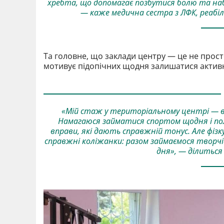
хребта, що допомагає позбутися болю та наб
— каже медична сестра з ЛФК, реабі
Та головне, що заклади центру — це не прост
мотивує підопічних щодня залишатися актив
«Мій стаж у територіальному центрі — вж
Намагаюся займатися спортом щодня і по
вправи, які дають справжній тонус. Але фі
справжні коліжанки: разом займаємося творчі
дня», — ділиться