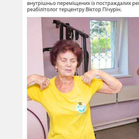
внутрішньо переміщених із постраждалих рег
реабілітолог терцентру Віктор Пічурін.