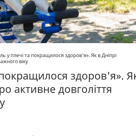
іль у плечі та покращилося здоров'я». Як в Дніпрі
ажного віку
а покращилося здоров'я». Я
про активне довголіття
у