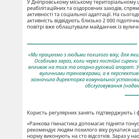
У Дніпровському міському територіальному ц
реабілітаційних та оздоровчих заходів, спря
активності та соціальної адаптації. На сього
активність відвідують близько 2 000 підопічн
повітрі вже облаштували майданчик із вули
«Ми працюємо з людьми похилого віку, для я
Особливо зараз, коли через постійні сире
впливає на тиск та опорно-руховий апарат. У
вуличними тренажерами, а в перспективі 
зазначила директорка комунальної установи
обслуговування (надан
Користь регулярних занять підтверджують і 
«Ранкова гімнастика допомагає підняти тонус 
рекомендує людям похилого віку рухатися що
норму виконують на сто відсотків. Зараз у на