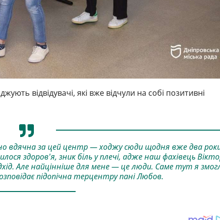
жують відвідувачі, які вже відчули на собі позитивні
но вдячна за цей центр — ходжу сюди щодня вже два роки
лося здоров'я, зник біль у плечі, адже наш фахівець Вікто
дхід. Але найцінніше для мене — це люди. Саме тут я змог
розповідає підопічна терцентру пані Любов.