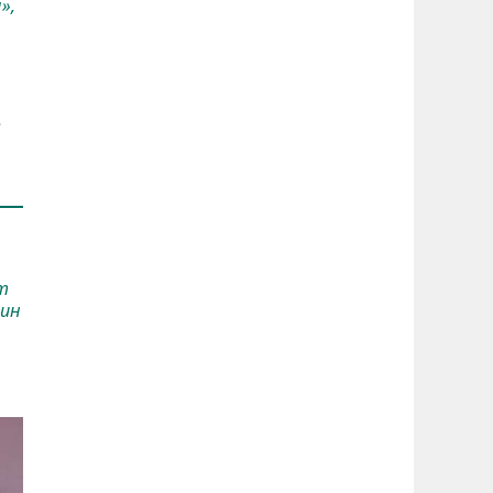
»,
е
т
дин