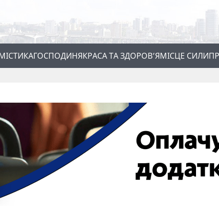
МІСТИКА
ГОСПОДИНЯ
КРАСА ТА ЗДОРОВ’Я
МІСЦЕ СИЛИ
ПР