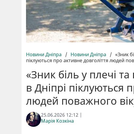
Новини Дніпра
/
Новини Дніпра
/
«Зник б
піклуються про активне довголіття людей пов
«Зник біль у плечі т
в Дніпрі піклуються 
людей поважного вік
25.06.2026 12:12 |
Марія Козкіна