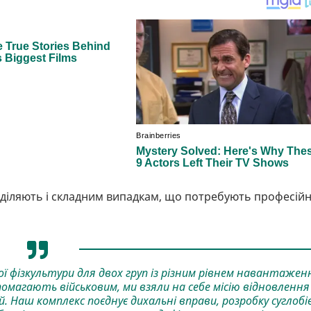
діляють і складним випадкам, що потребують професійн
ї фізкультури для двох груп із різним рівнем навантажен
помагають військовим, ми взяли на себе місію відновлення
 Наш комплекс поєднує дихальні вправи, розробку суглобів