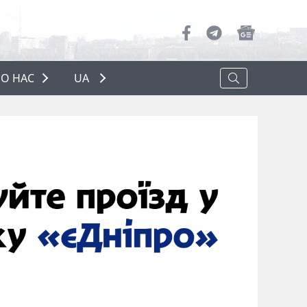
О НАС
UA
ПРО НАС
РЕКЛАМА
ПОЛІТИКА КОНФІДЕНЦІЙНОСТІ