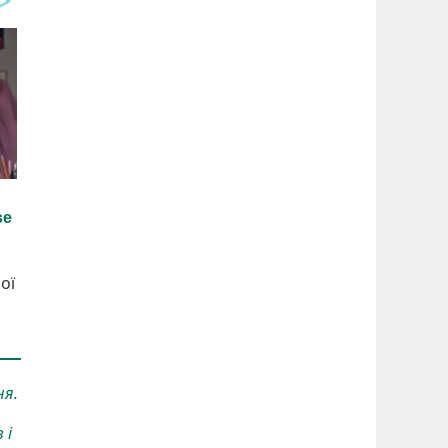
ої
ня.
 і