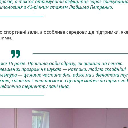
ряків, а також отримувати дефіцитне зараз спілкування
літологиня з 42-річним стажем Людмила Петренко.
о спортивні зали, а особливе середовище підтримки, як
ними.
е 15 років. Прийшла сюди одразу, як вийшла на пенсію.
легшених програм не шукаю — навпаки, люблю складніші
зкультура — це лише частина дня, адже ми з дівчатами ту
стю, співаємо і залишаємося в центрі майже до трьох го
 підопічна терцентру пані Ніна.