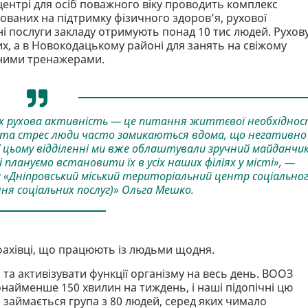
ентрі для осіб поважного віку проводить комплекс
мованих на підтримку фізичного здоров’я, рухової
дні послуги закладу отримують понад 10 тис людей. Рухов
их, а в Новокодацькому районі для занять на свіжому
чними тренажерами.
ких рухова активність — це питання життєвої необхіднос
ни та стрес люди часто замикаються вдома, що негативно
 цьому відділенні ми вже облаштували зручний майданчик
плануємо встановити їх в усіх наших філіях у місті», —
 «Дніпровський міський територіальний центр соціально
ня соціальних послуг)» Ольга Мешко.
фахівці, що працюють із людьми щодня.
та активізувати функції організму на весь день. ВООЗ
найменше 150 хвилин на тиждень, і наші підопічні цю
с займається група з 80 людей, серед яких чимало