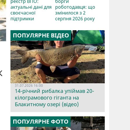
реєстр ВПО:
борги
актуальні дані для
роботодавця: що
своєчасної
змінилося з 2
підтримки
серпня 2026 року
ПОПУЛЯРНЕ ВІДЕО
к
31.07.2026 16:00
14-річний рибалка упіймав 20-
кілограмового гіганта на
Блакитному озері (відео)
ПОПУЛЯРНЕ ФОТО