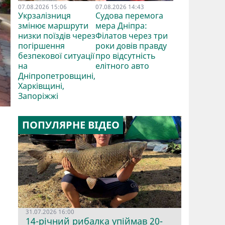
07.08.2026 15:06
07.08.2026 14:43
Укрзалізниця
Судова перемога
змінює маршрути
мера Дніпра:
низки поїздів через
Філатов через три
погіршення
роки довів правду
безпекової ситуації
про відсутність
на
елітного авто
Дніпропетровщині,
Харківщині,
Запоріжжі
ПОПУЛЯРНЕ ВІДЕО
31.07.2026 16:00
14-річний рибалка упіймав 20-