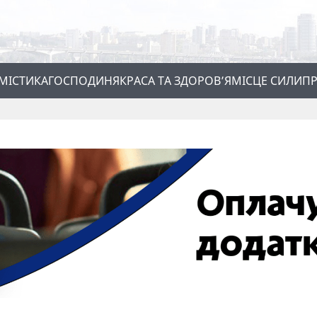
МІСТИКА
ГОСПОДИНЯ
КРАСА ТА ЗДОРОВ’Я
МІСЦЕ СИЛИ
ПР