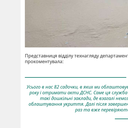
Представниця відділу технагляду департамен
прокоментувала:
Усього в нас 82 садочки, в яких ми облаштов
року і отримати акти ДСНС. Саме ця служба 
такі дошкільні заклади, де взагалі не
облаштування укриття. Далі після заверше
раз та вже перевіряют