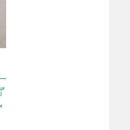
ця
й
е