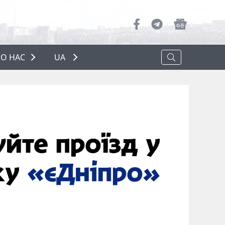
О НАС
UA
ПРО НАС
РЕКЛАМА
ПОЛІТИКА КОНФІДЕНЦІЙНОСТІ