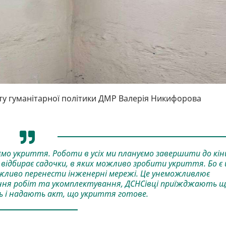
ту гуманітарної політики ДМР Валерія Никифорова
уємо укриття. Роботи в усіх ми плануємо завершити до кін
відбирає садочки, в яких можливо зробити укриття. Бо є 
можливо перенести інженерні мережі. Це унеможливлює
ння робіт та укомплектування, ДСНСівці приїжджають щ
ь і надають акт, що укриття готове.