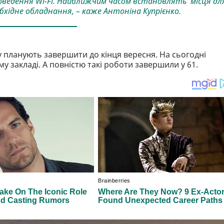
ведення Wi-Fi. Найближчим часом встановлять місця дл
хідне обладнання, – каже Антоніна Купрієнко.
у планують завершити до кінця вересня. На сьогодні
у закладі. А повністю такі роботи завершили у 61.