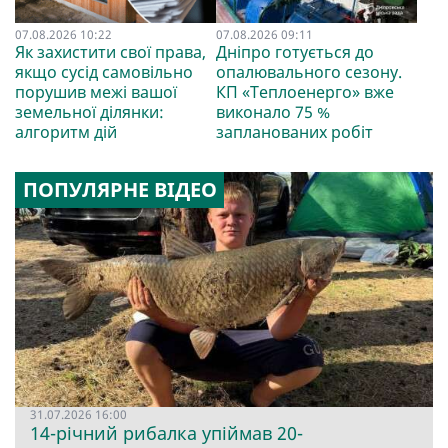
07.08.2026 10:22
07.08.2026 09:11
Як захистити свої права,
Дніпро готується до
якщо сусід самовільно
опалювального сезону.
порушив межі вашої
КП «Теплоенерго» вже
земельної ділянки:
виконало 75 %
алгоритм дій
запланованих робіт
ПОПУЛЯРНЕ ВІДЕО
31.07.2026 16:00
14-річний рибалка упіймав 20-