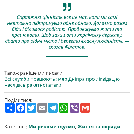
Справжню цінність все це має, коли ми самі
невтомно підтримуємо одне одного. Долаємо разом
біди і ділимося радістю. Продовжуємо жити та
працювати. Щоб захищати Українську державу,
дбати про рідне місто і берегти власну людяність, —
сказав Філатов.
Також раніше ми писали
Всі служби працюють: мер Дніпра про ліквідацію
наслідків ракетної атаки
Поділитися:
П
F
T
E
T
W
V
G
о
a
w
m
e
h
i
m
ш
c
i
a
l
a
b
a
и
e
t
i
e
t
e
i
р
b
t
l
g
s
r
l
Категорії:
Ми рекомендуємо
,
Життя та поради
и
o
e
r
A