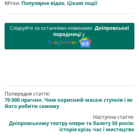
т
o
r
a
p
Мітки:
Популярне відео
,
Цікаві події
и
k
m
p
Слідкуйте за останніми новинами
Дніпровської
порадниці
у
G
o
o
g
l
e
N
e
w
s
Попередня стаття:
70 000 причин. Чим корисний масаж ступнів і як
його робити самому
Наступна стаття:
Дніпровському театру опери та балету 50 років:
історія крізь час і мистецтво