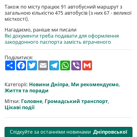
Також по місту працює 91 автобусний маршрут з
загальною кількістю 475 автобусів (з них 67 - великої
місткості).
Нагадаємо, раніше ми писали
Які документи треба подавати для оформлення
закордонного паспорта замість втраченого
Поділитися:
П
F
T
E
T
W
V
G
о
a
w
m
e
h
i
m
ш
c
i
a
l
a
b
a
и
e
t
i
e
t
e
i
р
b
t
l
g
s
r
l
Категорії:
Новини Дніпра
,
Ми рекомендуємо
,
и
o
e
r
A
Життя та поради
т
o
r
a
p
и
k
m
p
Мітки:
Головне
,
Громадський транспорт
,
Цікаві події
Слідкуйте за останніми новинами
Дніпровської