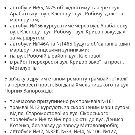
автобуси №55, №75 об'їжджатимуть через вул.
Арабатську - вул. Кленову - вул. Робочу, далі - за
маршрутом;
автобус №156 курсуватиме через вул. Арабатську -
вул. Кленову - вул. Робочу - вул. Криворізьку, далі -
за маршрутом;
автобуси №146А та №146Б будуть об'єднані в один
маршрут з кінцевими зупинками:
на вул. Робочій в районі вул. Кленової;
в районі перехрестя вул. Криворізької та просп.
Металургів.
У зв'язку з другим етапом ремонту трамвайної колії
на перехресті просп. Богдана Хмельницького та вул.
Чорних Запорожців:
тимчасово призупинено рух трамваїв №16;
трамваї №12 курсують за скороченим маршрутом
від пл. Старомостової до вул. Сікорського;
тролейбуси №8 та №9 працюють до вул. Дениса
Котенка, без заїзду до заводу Металовиробів;
автобуси №32, №32К, №33, №34, № 106, №127,