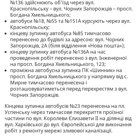
№136 здійснюють об’їзд через вул.
Краснопільську – вул. Чорних Запорожців – просп.
Богдана Хмельницького;
автобуси №18, №55 та №151А курсують через вул.
Краснопільську;
кінцеву зупинку автобуса №85 тимчасово
перенесено до будівлі за адресою: вул. Чорних
Запорожців, 2А (біля відділення «Нова пошта»);
кінцеву зупинку автобуса №136А на час
проведення робіт перенесено з вул. Інженерної
на просп. Богдана Хмельницького, 123;
проміжна автобусна зупинка ПК «Шинник» на
просп. Богдана Хмельницького у напрямку від с.
Мирне тимчасово перенесена і
розташовуватиметься перед перехрестям з вул.
Чорних Запорожців.
Кінцева зупинка автобусів №23 перенесена на пл.
Успенську через тимчасове перекриття проїзної
частини по вул. Королеви Єлизавети II на ділянці від
вул. Харківської до вул. Європейської для виконання
робіт з ремонту мережі зливової каналізації.