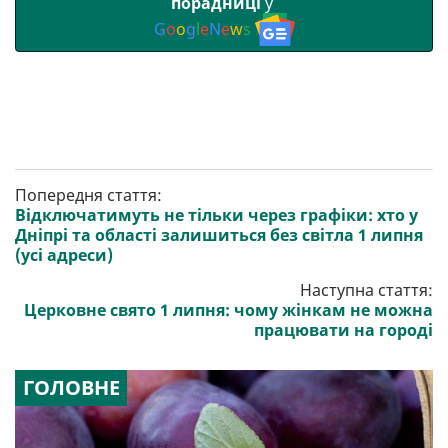
порадниці
у
G
o
o
g
l
e
N
e
w
s
Попередня стаття:
Відключатимуть не тільки через графіки: хто у
Дніпрі та області залишиться без світла 1 липня
(усі адреси)
Наступна стаття:
Церковне свято 1 липня: чому жінкам не можна
працювати на городі
ГОЛОВНЕ