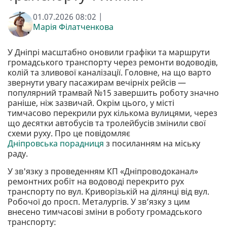
01.07.2026 08:02 |
Марія Філатченкова
У Дніпрі масштабно оновили графіки та маршрути
громадського транспорту через ремонти водоводів,
колій та зливової каналізації. Головне, на що варто
звернути увагу пасажирам вечірніх рейсів —
популярний трамвай №15 завершить роботу значно
раніше, ніж зазвичай. Окрім цього, у місті
тимчасово перекрили рух кількома вулицями, через
що десятки автобусів та тролейбусів змінили свої
схеми руху. Про це повідомляє
Дніпровська порадниця
з посиланням на міську
раду.
У зв'язку з проведенням КП «Дніпроводоканал»
ремонтних робіт на водоводі перекрито рух
транспорту по вул. Криворізькій на ділянці від вул.
Робочої до просп. Металургів. У зв’язку з цим
внесено тимчасові зміни в роботу громадського
транспорту: