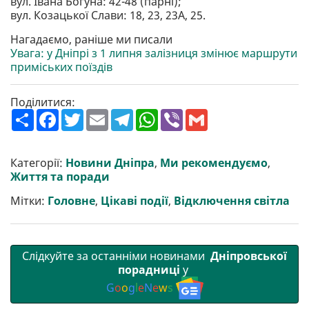
вул. Івана Богуна: 42-48 (парні);
вул. Козацької Слави: 18, 23, 23А, 25.
Нагадаємо, раніше ми писали
Увага: у Дніпрі з 1 липня залізниця змінює маршрути
приміських поїздів
Поділитися:
П
F
T
E
T
W
V
G
о
a
w
m
e
h
i
m
ш
c
i
a
l
a
b
a
и
e
t
i
e
t
e
i
р
b
t
l
g
s
r
l
Категорії:
Новини Дніпра
,
Ми рекомендуємо
,
и
o
e
r
A
Життя та поради
т
o
r
a
p
и
k
m
p
Мітки:
Головне
,
Цікаві події
,
Відключення світла
Слідкуйте за останніми новинами
Дніпровської
порадниці
у
G
o
o
g
l
e
N
e
w
s