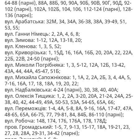
64-88 (парні), 88А, 88Б, 90, 90А, 90Б, 90В, 90Г, 90Д, 92-
102 (парні), 102А, 102Б, 104, 106, 112-124 (парні), 128-
136 (парні);
вул. Арабатська: 32М, 34, 34А, 36-38, 38А, 39-49, 51,
53, 55;
вул. Ганни Німець: 2, 2А, 4, 6, 8;
вул. Зимова: 1-12, 12А, 13-18, 20;
вул. Кленова: 1, 3, 5, 52;
вул. Криворізька: 1, 15Д, 16, 16А, 16Б, 20, 20А, 22, 22А,
22Б, 22В, 24-50 (парні);
вул. Миколи Погрібняка: 1, 3, 5-12, 12А, 12Б, 13-42,
43А, 44, 44А, 45-47, 51Б;
вул. Михайла Сапожнікова: 1, 1А, 2, 2А, 2Б, 3, 4, 4А, 5,
7-16, 16А, 17, 18, 18А, 19, 20, 22;
вул. Надбалківська: 4-24 (парні), 30, 38, 40, 40А;
вул. Олексія Тищика: 1, 2, 2А, 3-20, 20А, 21-24, 24А, 25-
38, 40, 42, 44-49, 49А, 50-53, 53А, 54-65, 65А, 66;
вул. Переможців: 1-4, 4А, 5-8, 8А, 9-16, 16А, 17-47, 47А,
48-65, 65А, 66-75, 77, 79-81, 84, 84Б, 86-110 (парні);
вул. Робоча: 148, 174, 176, 176А, 178, 178Д;
пров. Громадський: 1-5, 7, 9-13, 15-17, 18А, 19-21, 23,
27, 28, 28А, 29-31, 34-42 (парні);