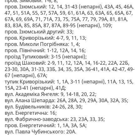
пров. Зимовий: 1-6, 8;
пров. Ізюмський: 12, 14, 31-43 (непарні), 43А, 45, 46А,
47, 51, 51А, 55, 57, 57А, 59, 61, 61А, 63, 63А, 65, 65А, 67,
67А, 69, 69А, 71, 71А, 73, 75, 75А, 77, 79, 79А, 81, 81А,
83, 83А, 85, 85А, 87, 87А, 89-95 (непарні), 109;
пров. Ізюмський другий: 33;
пров. Криворізький: 4-7, 9, 11, 13;
пров. Миколи Погрібняка: 1, 4;
пров. Північний: 1-12, 12А, 14, 16;
проїзд Тупиковий: 3-15 (непарні);
проїзд Шаховий: 2-9, 11, 12, 12А, 14, 16-22, 22А, 22Б,
23-30, 30А, 31-33, 33Б, 34, 35, 35А, 36-41, 41А, 42-47, 49-
67 (непарні), 67А;
тупик Криворізький: 1, 1А, 3-11 (непарні), 11А, 13, 15,
15А, 23-41 (непарні), 41Д;
вул. Академіка Янгеля: 9, 14-18, 20, 22;
вул. Алана Шепарда: 26А, 28А, 29, 29А, 30А, 32А, 35;
вул. Будівельників: 24-26, 28, 30;
вул. Енергетична: 16;
вул. Фабрично-заводська: 23, 23А, 33, 35;
пров. Енергетичний: 1, 1А, 3А, 5А;
вул. Павла Чубинського: 20А.