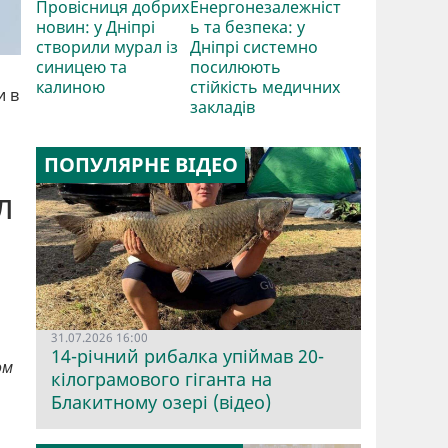
Провісниця добрих
Енергонезалежніст
новин: у Дніпрі
ь та безпека: у
створили мурал із
Дніпрі системно
синицею та
посилюють
калиною
стійкість медичних
и в
закладів
ПОПУЛЯРНЕ ВІДЕО
л
31.07.2026 16:00
14-річний рибалка упіймав 20-
ом
кілограмового гіганта на
Блакитному озері (відео)