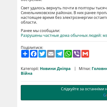
Свет удалось вернуть почти в полторы тыся
Синельниковском районах. В них ранее проп
настоящее время без электроэнергии остаетс
области.
Ранее мы сообщали:
Разрушены частные дома обычных людей: мэ
Поділитися:
П
F
T
E
T
W
V
G
о
a
w
m
e
h
i
m
ш
c
i
a
l
a
b
a
и
e
t
i
e
t
e
i
р
b
t
l
g
s
r
l
Категорії:
Новини Дніпра
Мітки:
Головн
и
o
e
r
A
Війна
т
o
r
a
p
и
k
m
p
Слідкуйте за останніми
G