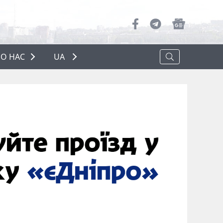
О НАС
UA
ПРО НАС
РЕКЛАМА
ПОЛІТИКА КОНФІДЕНЦІЙНОСТІ