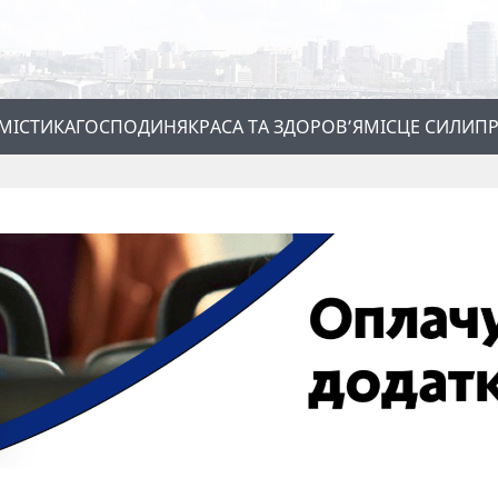
МІСТИКА
ГОСПОДИНЯ
КРАСА ТА ЗДОРОВ’Я
МІСЦЕ СИЛИ
ПР