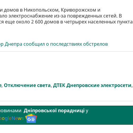
чи домов в Никопольском, Криворожском и
ало электроснабжение из-за поврежденных сетей. В
я еще около 2 600 домов в четрырех населенных пункта
р Днепра сообщил о последствиях обстрелов
е
,
Отключение света
,
ДТЕК Днепровские электросети
,
 новинами
Дніпровської порадниці
у
o
o
g
l
e
N
e
w
s