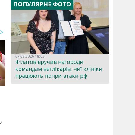
ПОПУЛЯРНЕ ФОТО
07.08.2026 18:03
Філатов вручив нагороди
командам ветлікарів, чиї клініки
працюють попри атаки рф
и