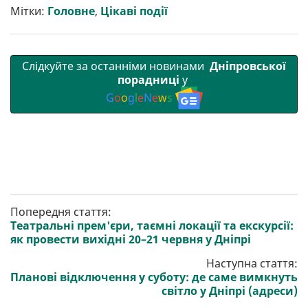
и
k
m
p
Мітки:
Головне
,
Цікаві події
Слідкуйте за останніми новинами
Дніпровської
порадниці
у
G
o
o
g
l
e
N
e
w
s
Попередня стаття:
Театральні прем'єри, таємні локації та екскурсії:
як провести вихідні 20–21 червня у Дніпрі
Наступна стаття:
Планові відключення у суботу: де саме вимкнуть
світло у Дніпрі (адреси)