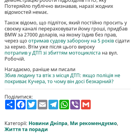
демонстрацію роботи підрозділів ППО, яку
Потеряйло публічно визнавав, наразі жодних
відомостей немає.
Також відомо, що підліток, який постійно просить у
своєму каналі перераховувати йому гроші, придбав
BMW за 27000 доларів, на якому їздив без прав,
через що
отримав судову заборону на 5 років
сідати
за кермо. Втім уже після цього вироку
потрапив у ДТП зі збиттям мотоцикліста
на вул.
Робочій.
Нагадаємо, раніше ми писали
Збив людину та втік з місця ДТП: якщо поліція не
покриває Кучера, то чому він досі безкарний?
Поділитися:
П
F
T
E
T
W
V
G
о
a
w
m
e
h
i
m
ш
c
i
a
l
a
b
a
и
e
t
i
e
t
e
i
р
b
t
l
g
s
r
l
Категорії:
Новини Дніпра
,
Ми рекомендуємо
,
и
o
e
r
A
Життя та поради
т
o
r
a
p