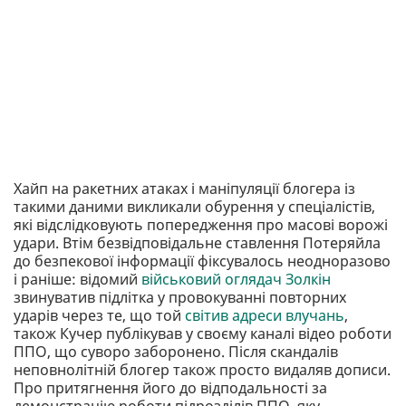
Хайп на ракетних атаках і маніпуляції блогера із
такими даними викликали обурення у спеціалістів,
які відслідковують попередження про масові ворожі
удари. Втім безвідповідальне ставлення Потеряйла
до безпекової інформації фіксувалось неодноразово
і раніше: відомий
військовий оглядач Золкін
звинуватив підлітка у провокуванні повторних
ударів через те, що той
світив адреси влучань
,
також Кучер публікував у своєму каналі відео роботи
ППО, що суворо заборонено. Після скандалів
неповнолітній блогер також просто видаляв дописи.
Про притягнення його до відподальності за