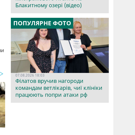
Блакитному озері (відео)
ПОПУЛЯРНЕ ФОТО
ли
07.08.2026 18:03
Філатов вручив нагороди
командам ветлікарів, чиї клініки
працюють попри атаки рф