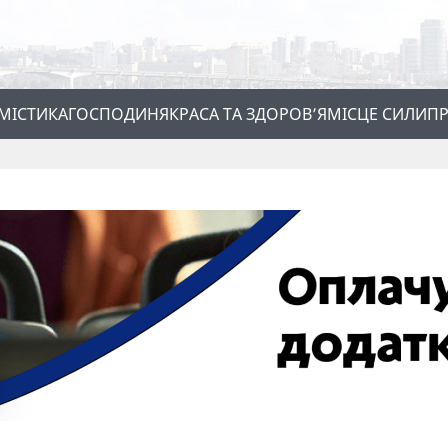
МІСТИКА
ГОСПОДИНЯ
КРАСА ТА ЗДОРОВ’Я
МІСЦЕ СИЛИ
ПР