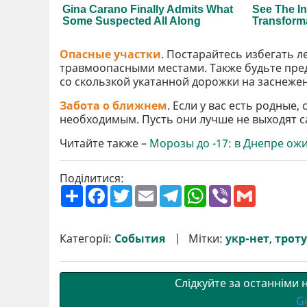
Опасные участки
. Постарайтесь избегать л
травмоопасными местами. Также будьте пред
со скользкой укатанной дорожки на заснежен
Забота о ближнем
. Если у вас есть родные
необходимым. Пусть они лучше не выходят са
Читайте также –
Морозы до -17: в Днепре ож
Поділитися:
П
F
T
E
T
W
V
G
о
a
w
m
e
h
i
m
ш
c
i
a
l
a
b
a
и
e
t
i
e
t
e
i
р
b
t
l
g
s
r
l
Категорії:
События
Мітки:
укр-нет
,
трот
и
o
e
r
A
т
o
r
a
p
и
k
m
p
Слідкуйте за останніми
G