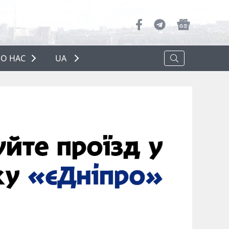
О НАС
UA
ПРО НАС
РЕКЛАМА
ПОЛІТИКА КОНФІДЕНЦІЙНОСТІ