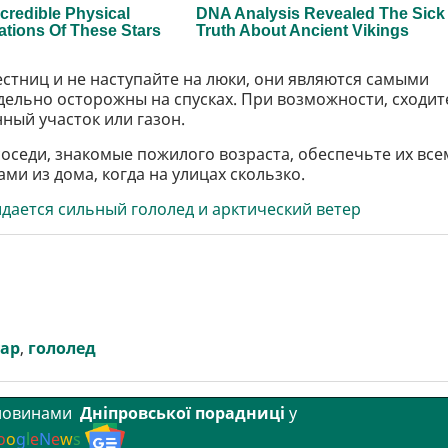
естниц и не наступайте на люки, они являются самыми
ельно осторожны на спусках. При возможности, сходит
ный участок или газон.
, соседи, знакомые пожилого возраста, обеспечьте их все
ми из дома, когда на улицах скользко.
идается сильный гололед и арктический ветер
уар
,
гололед
 новинами
Дніпровської порадниці
у
o
o
g
l
e
N
e
w
s