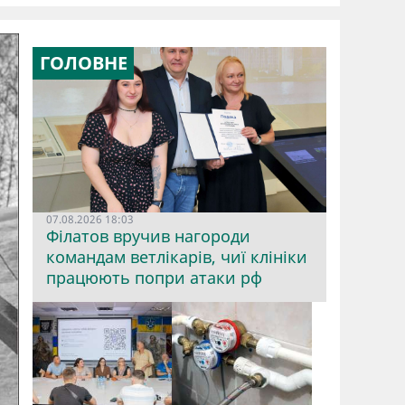
ГОЛОВНЕ
07.08.2026 18:03
Філатов вручив нагороди
командам ветлікарів, чиї клініки
працюють попри атаки рф