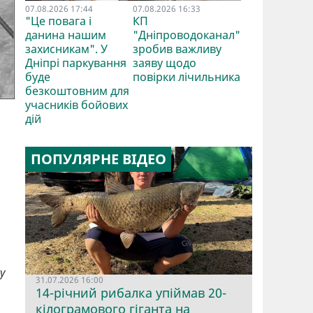
07.08.2026 17:44
07.08.2026 16:33
"Це повага і
КП
данина нашим
"Дніпроводоканал"
захисникам". У
зробив важливу
Дніпрі паркування
заяву щодо
буде
повірки лічильника
безкоштовним для
учасників бойових
дій
ПОПУЛЯРНЕ ВІДЕО
у
31.07.2026 16:00
14-річний рибалка упіймав 20-
кілограмового гіганта на