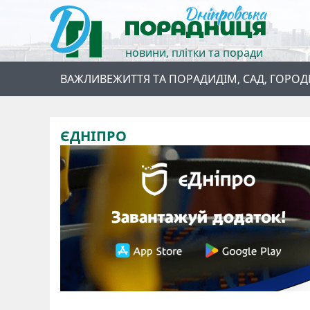
новини, плітки та поради
ВАЖЛИВЕ
ЖИТТЯ ТА ПОРАДИ
ДІМ, САД, ГОРОД
ЄДНІПРО