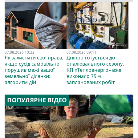
07.08.2026 10:22
07.08.2026 09:11
Як захистити свої права,
Дніпро готується до
якщо сусід самовільно
опалювального сезону.
порушив межі вашої
КП «Теплоенерго» вже
земельної ділянки:
виконало 75 %
алгоритм дій
запланованих робіт
ПОПУЛЯРНЕ ВІДЕО