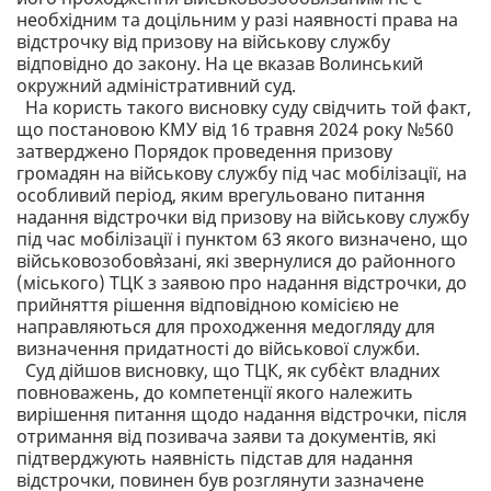
необхідним та доцільним у разі наявності права на
відстрочку від призову на військову службу
відповідно до закону. На це вказав Волинський
окружний адміністративний суд.
На користь такого висновку суду свідчить той факт,
що постановою КМУ від 16 травня 2024 року №560
затверджено Порядок проведення призову
громадян на військову службу під час мобілізації, на
особливий період, яким врегульовано питання
надання відстрочки від призову на військову службу
під час мобілізації і пунктом 63 якого визначено, що
військовозобов`язані, які звернулися до районного
(міського) ТЦК з заявою про надання відстрочки, до
прийняття рішення відповідною комісією не
направляються для проходження медогляду для
визначення придатності до військової служби.
Суд дійшов висновку, що ТЦК, як суб`єкт владних
повноважень, до компетенції якого належить
вирішення питання щодо надання відстрочки, після
отримання від позивача заяви та документів, які
підтверджують наявність підстав для надання
відстрочки, повинен був розглянути зазначене