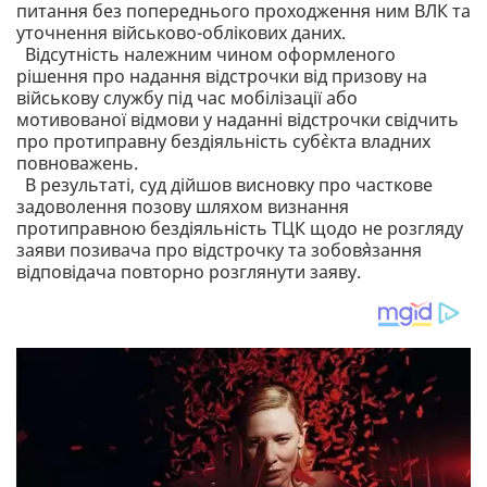
питання без попереднього проходження ним ВЛК та
уточнення військово-облікових даних.
Відсутність належним чином оформленого
рішення про надання відстрочки від призову на
військову службу під час мобілізації або
мотивованої відмови у наданні відстрочки свідчить
про протиправну бездіяльність суб`єкта владних
повноважень.
В результаті, суд дійшов висновку про часткове
задоволення позову шляхом визнання
протиправною бездіяльність ТЦК щодо не розгляду
заяви позивача про відстрочку та зобов`язання
відповідача повторно розглянути заяву.