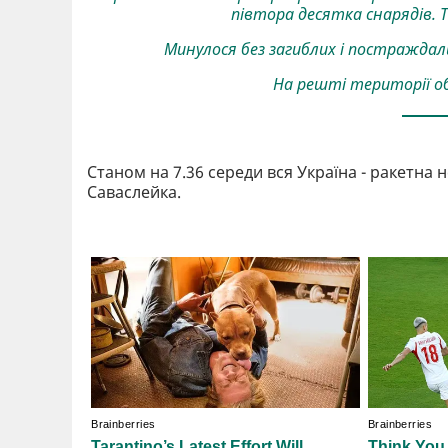
півтора десятка снарядів. Т
Минулося без загиблих і постражда
На решті території обл
Станом на 7.36 середи вся Україна - ракетна 
Саваслейка.