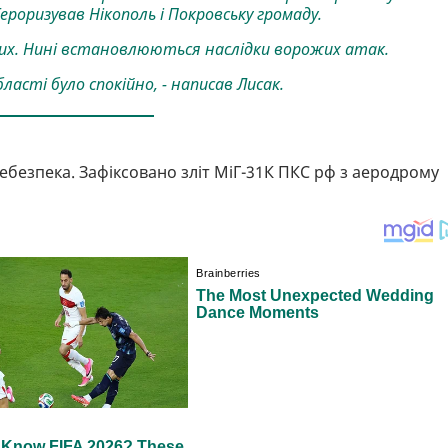
ероризував Нікополь і Покровську громаду.
лих. Нині встановлюються наслідки ворожих атак.
асті було спокійно, - написав Лисак.
небезпека. Зафіксовано зліт МіГ-31К ПКС рф з аеродрому