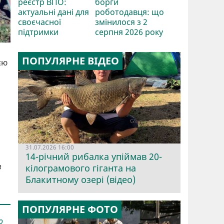
реєстр ВПО:
борги
актуальні дані для
роботодавця: що
своєчасної
змінилося з 2
підтримки
серпня 2026 року
ПОПУЛЯРНЕ ВІДЕО
єю
31.07.2026 16:00
14-річний рибалка упіймав 20-
в
кілограмового гіганта на
Блакитному озері (відео)
ПОПУЛЯРНЕ ФОТО
о