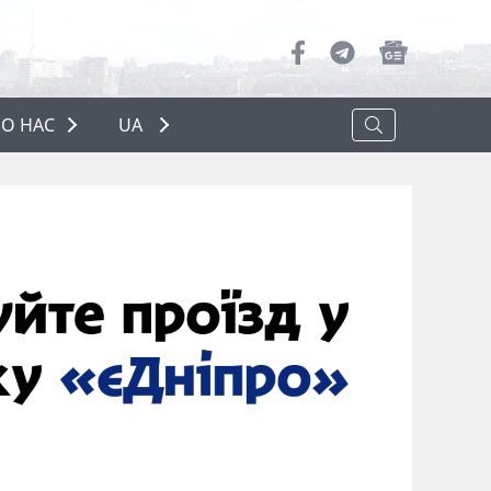
О НАС
UA
ПРО НАС
РЕКЛАМА
ПОЛІТИКА КОНФІДЕНЦІЙНОСТІ