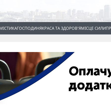
МІСТИКА
ГОСПОДИНЯ
КРАСА ТА ЗДОРОВ’Я
МІСЦЕ СИЛИ
ПР