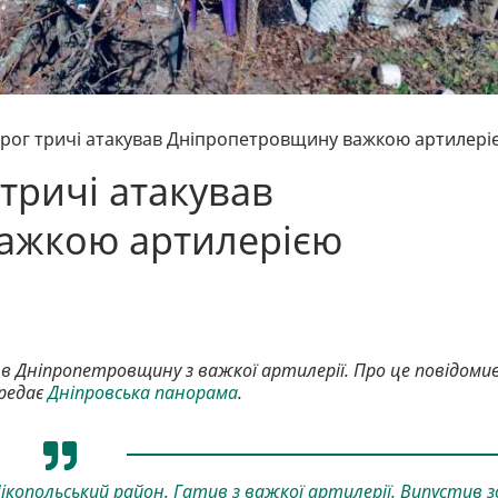
орог тричі атакував Дніпропетровщину важкою артилері
тричі атакував
ажкою артилерією
яв Дніпропетровщину з важкої артилерії. Про це повідоми
ередає
Дніпровська панорама
.
копольський район. Гатив з важкої артилерії. Випустив з