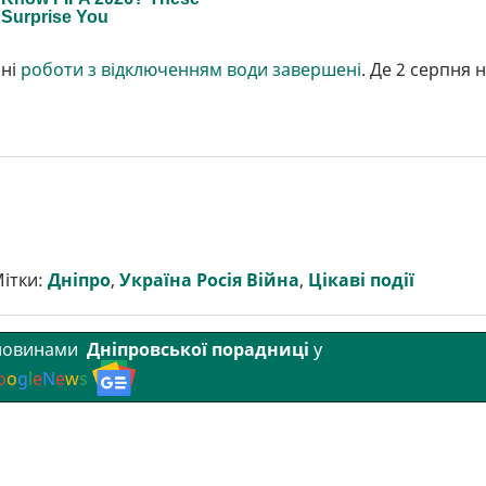
йні
роботи з відключенням води завершені
. Де 2 серпня 
ітки:
Дніпро
,
Україна Росія Війна
,
Цікаві події
 новинами
Дніпровської порадниці
у
o
o
g
l
e
N
e
w
s