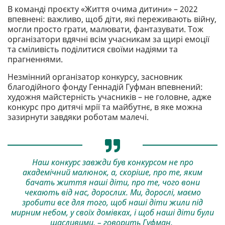
В команді проєкту «Життя очима дитини» – 2022
впевнені: важливо, щоб діти, які переживають війну,
могли просто грати, малювати, фантазувати. Тож
організатори вдячні всім учасникам за щирі емоції
та сміливість поділитися своїми надіями та
прагненнями.
Незмінний організатор конкурсу, засновник
благодійного фонду Геннадій Гуфман впевнений:
художня майстерність учасників – не головне, адже
конкурс про дитячі мрії та майбутнє, в яке можна
зазирнути завдяки роботам малечі.
Наш конкурс завжди був конкурсом не про
академічний малюнок, а, скоріше, про те, яким
бачать життя наші діти, про те, чого вони
чекають від нас, дорослих. Ми, дорослі, маємо
зробити все для того, щоб наші діти жили під
мирним небом, у своїх домівках, і щоб наші діти були
щасливими, – говорить Гуфман.