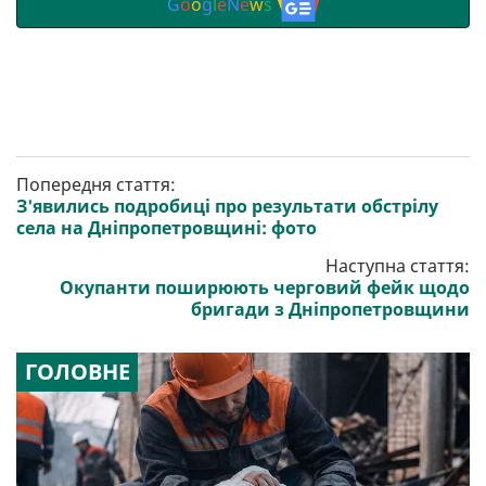
G
o
o
g
l
e
N
e
w
s
Попередня стаття:
З'явились подробиці про результати обстрілу
села на Дніпропетровщині: фото
Наступна стаття:
Окупанти поширюють черговий фейк щодо
бригади з Дніпропетровщини
ГОЛОВНЕ