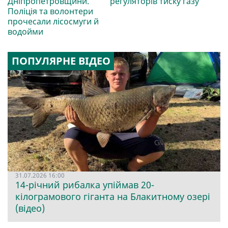
Дніпропетровщини.
регуляторів тиску газу
Поліція та волонтери
прочесали лісосмуги й
водойми
ПОПУЛЯРНЕ ВІДЕО
31.07.2026 16:00
14-річний рибалка упіймав 20-
кілограмового гіганта на Блакитному озері
(відео)