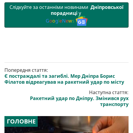
Слідкуйте за останніми новинами
Дніпровської
порадниці
у
G
o
o
g
l
e
N
e
w
s
Попередня стаття:
Є постраждалі та загиблі. Мер Дніпра Борис
Філатов відреагував на ракетний удар по місту
Наступна стаття:
Ракетний удар по Дніпру. Змінився рух
транспорту
ГОЛОВНЕ