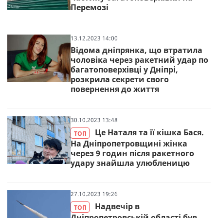
Перемозі
13.12.2023 14:00
Відома дніпрянка, що втратила
чоловіка через ракетний удар по
багатоповерхівці у Дніпрі,
розкрила секрети свого
повернення до життя
30.10.2023 13:48
Це Наталя та її кішка Бася.
ТОП
На Дніпропетровщині жінка
через 9 годин після ракетного
удару знайшла улюбленицю
27.10.2023 19:26
Надвечір в
ТОП
Дніпропетровській області був