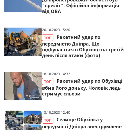
"приліт". Офіційна інформація
від ОВА
20.10.2023 15:20
Ракетний удар по
ТОП
передмістю Дніпра. Що
відбувається в Обухівці на третій
день після атаки (фото)
18.10.2023 14:32
Ракетний удар по Обухівці
ТОП
вбив його доньку. Чоловік ледь
стримує сльози
18.10.2023 12:40
Селище Обухівка у
ТОП
передмісті Дніпра знеструмлене