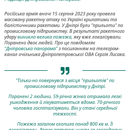
Російська армія вночі 15 серпня 2023 року провела
масовану ракетну атаку по Україні крилатими та
балістичними ракетами. У Дніпрі були "прильоти" по
промисловому підприємству. В результаті ракетного
удару
виникла велика пожежа,
яку вже локалізували.
Поранено двоє людей. Про це повідомляє
"Дніпровська панорама"
з посиланням на телеграм-
канал очільника Дніпропетровської ОВА Сергія Лисака.
"Тільки-но повернувся з місця "прильотів" по
промисловому підприємству у Дніпрі.
Поранені 2 людини. 59-річна жінка отримала легкі
ушкодження й лікуватиметься вдома. 70-річного
чоловіка госпіталізували. Він у стані середньої
тяжкості.
Пожежа загалом охопила понад 800 кв м. Її
локалізували. Дякую рятувальникам за злагоджену