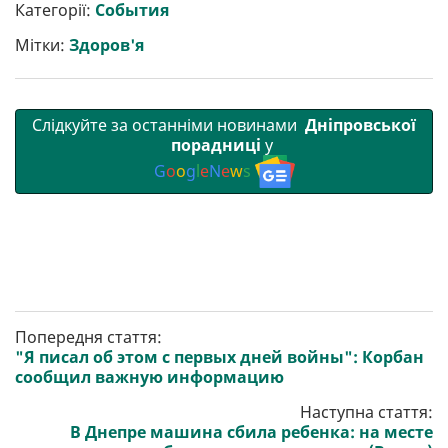
р
b
t
l
g
s
r
l
Категорії:
События
и
o
e
r
A
т
o
r
a
p
Мітки:
Здоров'я
и
k
m
p
Слідкуйте за останніми новинами
Дніпровської
порадниці
у
G
o
o
g
l
e
N
e
w
s
Попередня стаття:
"Я писал об этом с первых дней войны": Корбан
сообщил важную информацию
Наступна стаття:
В Днепре машина сбила ребенка: на месте