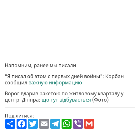
Напомним, ранее мы писали
"Я писал об этом с первых дней войны": Корбан
сообщил
важную информацию
Ворог вдарив ракетою по житловому кварталу у
центрі Дніпра:
що тут відбувається
(Фото)
Поділитися:
П
F
T
E
T
W
V
G
о
a
w
m
e
h
i
m
ш
c
i
a
l
a
b
a
и
e
t
i
e
t
e
i