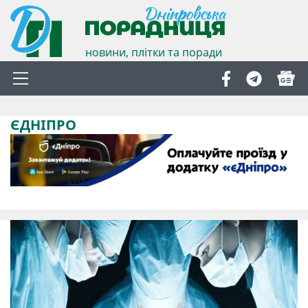
новини, плітки та поради
ЄДНІПРО