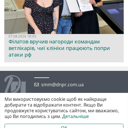
07.08.2026 18:03
Філатов вручив нагороди командам
ветлікарів, чиї клініки працюють попри
атаки рф
smm@dnpr.com.ua
Ми використовуємо cookie щоб як найкраще
добирати та відображати контент. Якщо Ви
продовжуєте користуватись сайтом, ми вважаємо,
що Ви погодились з цим.
Детальніше
©2026 https://dnpr.com.ua Дніпровська порадниця
Всі права захищені. При повному або частковому використанні
OK