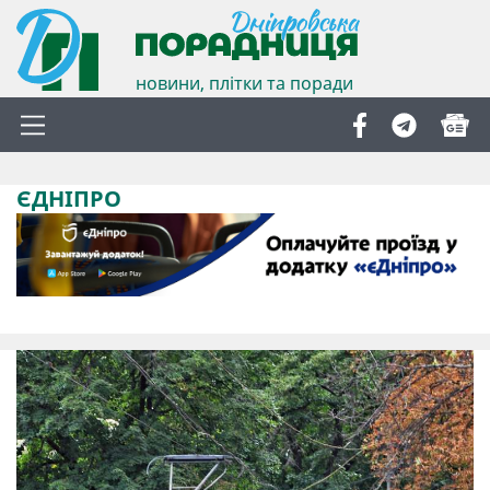
новини, плітки та поради
ЄДНІПРО