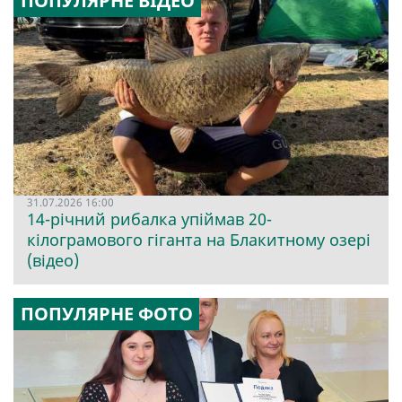
ПОПУЛЯРНЕ ВІДЕО
31.07.2026 16:00
14-річний рибалка упіймав 20-
кілограмового гіганта на Блакитному озері
(відео)
ПОПУЛЯРНЕ ФОТО