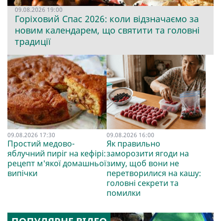
09.08.2026 19:00
Горіховий Спас 2026: коли відзначаємо за
новим календарем, що святити та головні
традиції
09.08.2026 17:30
09.08.2026 16:00
Простий медово-
Як правильно
яблучний пиріг на кефірі:
заморозити ягоди на
рецепт м'якої домашньої
зиму, щоб вони не
випічки
перетворилися на кашу:
головні секрети та
помилки