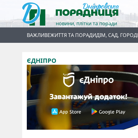
новини, плітки та поради
ВАЖЛИВЕ
ЖИТТЯ ТА ПОРАДИ
ДІМ, САД, ГОРОД
ЄДНІПРО