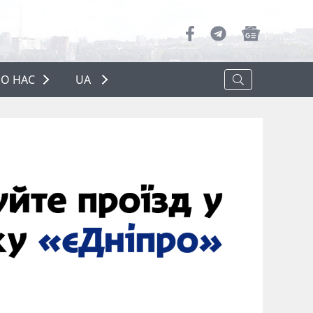
О НАС
UA
ПРО НАС
РЕКЛАМА
ПОЛІТИКА КОНФІДЕНЦІЙНОСТІ