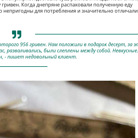
у гривен. Когда днепряне распаковали полученную еду
о непригодны для потребления и значительно отличали
оторого 956 гривен. Нам положили в подарок десерт, за э
с, разваливались, были слеплены между собой. Невкусные
н, - пишет недовольный клиент.