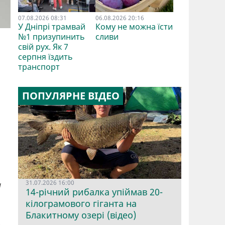
07.08.2026 08:31
06.08.2026 20:16
У Дніпрі трамвай
Кому не можна їсти
№1 призупинить
сливи
свій рух. Як 7
серпня їздить
транспорт
ПОПУЛЯРНЕ ВІДЕО
31.07.2026 16:00
а
14-річний рибалка упіймав 20-
кілограмового гіганта на
Блакитному озері (відео)
.