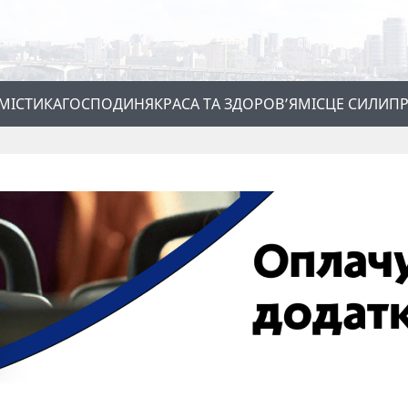
МІСТИКА
ГОСПОДИНЯ
КРАСА ТА ЗДОРОВ’Я
МІСЦЕ СИЛИ
ПР