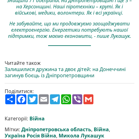
знищили 71 боєприпас на Дніпропетровщині і ще 5 –
на Херсонщині. Наші піротехніки – круті. Як і
військові, медики, волонтери. Як і всі українці.
Не забувайте, що ми продовжуємо заощаджувати
електроенергію. Енергетики потребують нашої
підтримки, тож маємо економити, - пише Лукашук.
Читайте також
Залишилися дружина та двоє дітей: на Донеччині
загинув боєць із Дніпропетровщини
Поділитися:
П
F
T
E
T
W
V
G
о
a
w
m
e
h
i
m
ш
c
i
a
l
a
b
a
и
e
t
i
e
t
e
i
р
b
t
l
g
s
r
l
Категорії:
Війна
и
o
e
r
A
т
o
r
a
p
Мітки:
Дніпропетровська область
,
Війна
,
и
k
m
p
Україна Росія Війна
,
Микола Лукашук