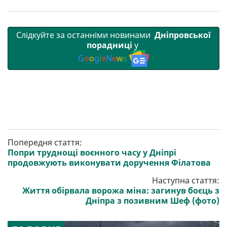
Слідкуйте за останніми новинами
Дніпровської
порадниці
у
G
o
o
g
l
e
N
e
w
s
Попередня стаття:
Попри труднощі воєнного часу у Дніпрі
продовжують виконувати доручення Філатова
Наступна стаття:
Життя обірвала ворожа міна: загинув боєць з
Дніпра з позивним Шеф (фото)