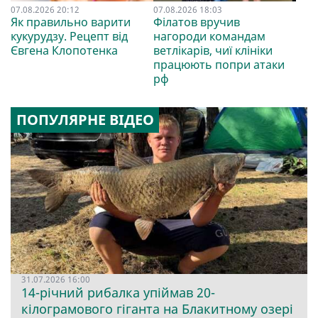
07.08.2026 20:12
07.08.2026 18:03
Як правильно варити
Філатов вручив
кукурудзу. Рецепт від
нагороди командам
Євгена Клопотенка
ветлікарів, чиї клініки
працюють попри атаки
рф
ПОПУЛЯРНЕ ВІДЕО
31.07.2026 16:00
14-річний рибалка упіймав 20-
кілограмового гіганта на Блакитному озері