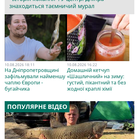
знаходиться таємничий мурал
10.08.2026 18:11
10.08.2026 16:22
На Дніпропетровщині
Домашній кетчуп
зафільмували найменшу
«Шашличний» на зиму:
чаплю Європи -
густий, пікантний та без
бугайчика
жодної краплі хімії
ПОПУЛЯРНЕ ВІДЕО