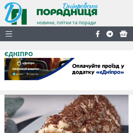
новини, плітки та поради
ЄДНІПРО