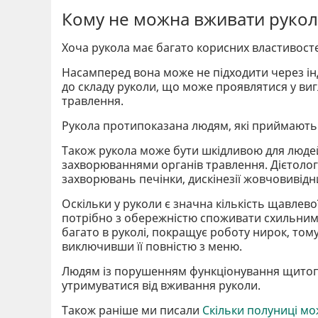
Кому не можна вживати руколу
Хоча рукола має багато корисних властивостей
Насамперед вона може не підходити через ін
до складу руколи, що може проявлятися у вигл
травлення.
Рукола протипоказана людям, які приймають 
Також рукола може бути шкідливою для людей
захворюваннями органів травлення. Дієтологи
захворювань печінки, дискінезії жовчовивідни
Оскільки у руколи є значна кількість щавлевої
потрібно з обережністю споживати схильним 
багато в руколі, покращує роботу нирок, том
виключивши її повністю з меню.
Людям із порушенням функціонування щитоп
утримуватися від вживання руколи.
Також раніше ми писали
Скільки полуниці мож