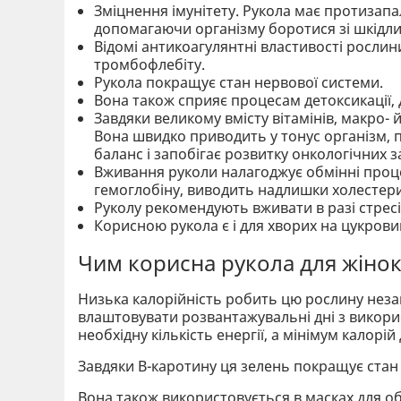
Зміцнення імунітету. Рукола має протизапал
допомагаючи організму боротися зі шкідл
Відомі антикоагулянтні властивості росли
тромбофлебіту.
Рукола покращує стан нервової системи.
Вона також сприяє процесам детоксикації,
Завдяки великому вмісту вітамінів, макро
Вона швидко приводить у тонус організм, 
баланс і запобігає розвитку онкологічних 
Вживання руколи налагоджує обмінні проц
гемоглобіну, виводить надлишки холестер
Руколу рекомендують вживати в разі стресів
Корисною рукола є і для хворих на цукрови
Чим корисна рукола для жіно
Низька калорійність робить цю рослину неза
влаштовувати розвантажувальні дні з використ
необхідну кількість енергії, а мінімум калор
Завдяки В-каротину ця зелень покращує стан шк
Вона також використовується в масках для об