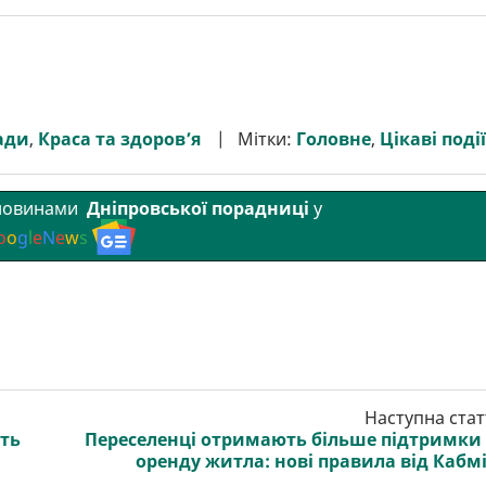
ади
,
Краса та здоров’я
Мітки:
Головне
,
Цікаві події
 новинами
Дніпровської порадниці
у
o
o
g
l
e
N
e
w
s
Наступна стат
ять
Переселенці отримають більше підтримки
оренду житла: нові правила від Кабм