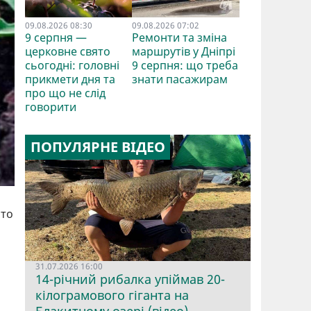
09.08.2026 08:30
09.08.2026 07:02
9 серпня —
Ремонти та зміна
церковне свято
маршрутів у Дніпрі
сьогодні: головні
9 серпня: що треба
прикмети дня та
знати пасажирам
про що не слід
говорити
ПОПУЛЯРНЕ ВІДЕО
рто
31.07.2026 16:00
14-річний рибалка упіймав 20-
кілограмового гіганта на