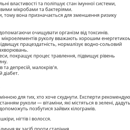
ьні властивості та поліпшує стан імунної системи,
ивими мікробами та бактеріями.
ни, тому вона призначається для зменшення ризику
 допомагаючи очищувати організм від токсинів.
- й мікроелементів руколу вважають хорошим енергетиком
підвищує працездатність, нормалізує водно-сольовий
захворювань.
еси, покращує процес травлення, підвищує рівень
ину.
 та депресій, малокрів’я.
й діабет.
к
мінною для тих, хто хоче схуднути. Експерти рекоменду
анням руколи — вітаміни, які містяться в зелені, дадут
ій допоможуть позбутися зайвих кілограмів.
іри, нігтів і волосся.
личчя як засіб проти старіння.