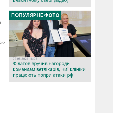
Блакитному озері (відео)
ПОПУЛЯРНЕ ФОТО
м
ною
07.08.2026 18:03
Філатов вручив нагороди
командам ветлікарів, чиї клініки
працюють попри атаки рф