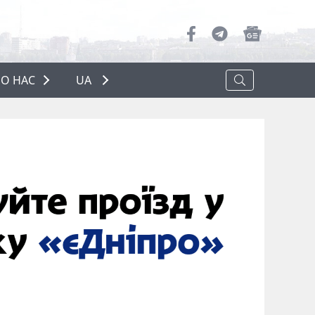
О НАС
UA
ПРО НАС
РЕКЛАМА
ПОЛІТИКА КОНФІДЕНЦІЙНОСТІ