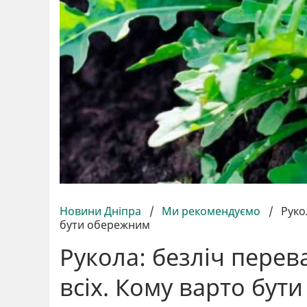
Новини Дніпра
/
Ми рекомендуємо
/
Руко
бути обережним
Рукола: безліч перева
всіх. Кому варто бут