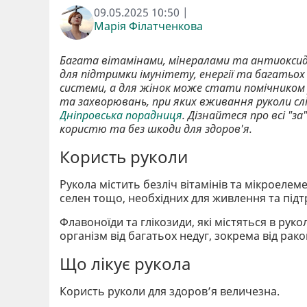
09.05.2025 10:50 |
Марія Філатченкова
Багата вітамінами, мінералами та антиокси
для підтримки імунітету, енергії та багатьох
системи, а для жінок може стати помічником у 
та захворювань, при яких вживання руколи с
Дніпровська порадниця
. Дізнайтеся про всі "
користю та без шкоди для здоров'я.
Користь руколи
Рукола містить безліч вітамінів та мікроелементі
селен тощо, необхідних для живлення та підт
Флавоноїди та глікозиди, які містяться в рук
організм від багатьох недуг, зокрема від рак
Що лікує рукола
Користь руколи для здоров’я величезна.