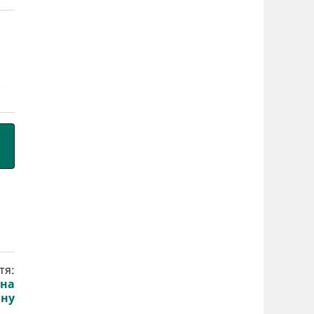
тя:
 на
іну