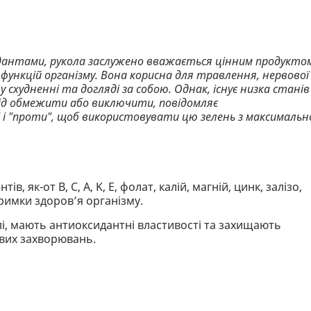
дантами, рукола заслужено вважається цінним продукто
 функцій організму. Вона корисна для травлення, нервової
схудненні та догляді за собою. Однак, існує низка станів
лід обмежити або виключити, повідомляє
за" і "проти", щоб використовувати цю зелень з максималь
в, як-от B, C, A, K, E, фолат, калій, магній, цинк, залізо,
римки здоров’я організму.
олі, мають антиоксидантні властивості та захищають
ових захворювань.