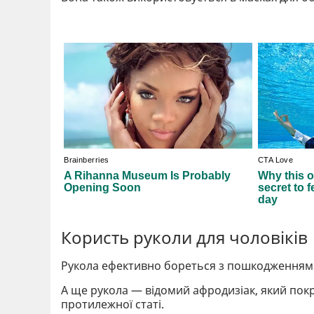
Користь руколи для чоловіків
Рукола ефективно бореться з пошкодженнями
А ще рукола — відомий афродизіак, який пок
протилежної статі.