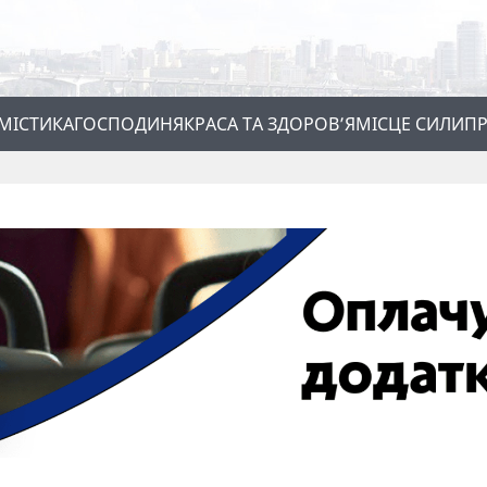
МІСТИКА
ГОСПОДИНЯ
КРАСА ТА ЗДОРОВ’Я
МІСЦЕ СИЛИ
ПР