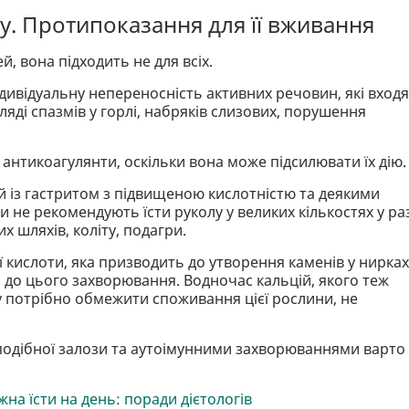
. Протипоказання для її вживання
, вона підходить не для всіх.
дивідуальну непереносність активних речовин, які вход
яді спазмів у горлі, набряків слизових, порушення
антикоагулянти, оскільки вона може підсилювати їх дію.
 із гастритом з підвищеною кислотністю та деякими
 не рекомендують їсти руколу у великих кількостях у раз
х шляхів, коліту, подагри.
 кислоти, яка призводить до утворення каменів у нирках, 
до цього захворювання. Водночас кальцій, якого теж
у потрібно обмежити споживання цієї рослини, не
одібної залози та аутоімунними захворюваннями варто
на їсти на день: поради дієтологів