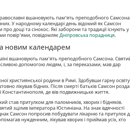
равославні вшановують пам'ять преподобного Самсона 
нних. У народному календарі день відомий як Самсон
 про дощі та сінокос. Які заборони та традиції існують у
ми повір’ями, повідомляє
Дніпровська порадниця
.
за новим календарем
раїні вшановують пам'ять преподобного Самсона. Святи
сливою допомогою людям, і, за переказами, мав дар
ожної християнської родини в Римі. Здобувши гарну освіту
штовно лікував бідних. Після смерті батьків Самсон розда
 Константинополя, де вів подвижницьке життя.
кий став притулком для паломників, хворих і бідняків.
вятий зцілив імператора Юстиніана. На знак вдячності
днак Самсон попросив побудувати лікарню та притулок д
помагав нужденним, лікував хворих і приймав усіх, хто