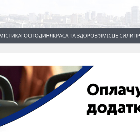
МІСТИКА
ГОСПОДИНЯ
КРАСА ТА ЗДОРОВ’Я
МІСЦЕ СИЛИ
ПР