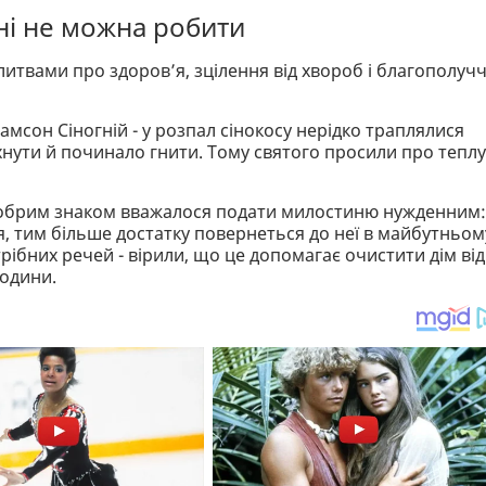
дні не можна робити
итвами про здоров’я, зцілення від хвороб і благополуч
амсон Сіногній - у розпал сінокосу нерідко траплялися
охнути й починало гнити. Тому святого просили про теплу
Добрим знаком вважалося подати милостиню нужденним:
, тим більше достатку повернеться до неї в майбутньом
ібних речей - вірили, що це допомагає очистити дім від
родини.