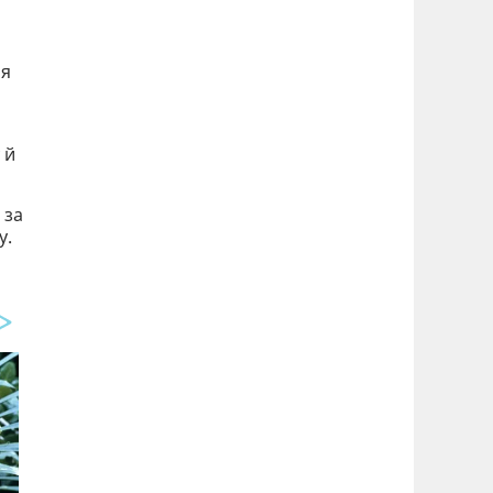
чя
 й
 за
у.