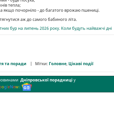
нів тепла;
 а якщо почорніло - до багатого врожаю пшениці.
ягнутися аж до самого бабиного літа.
тних бур на липень 2026 року. Коли будуть найважчі дні
я та поради
Мітки:
Головне
,
Цікаві події
 новинами
Дніпровської порадниці
у
o
o
g
l
e
N
e
w
s