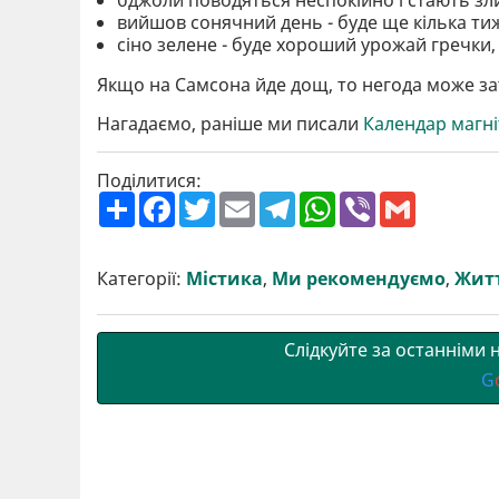
вийшов сонячний день - буде ще кілька тиж
сіно зелене - буде хороший урожай гречки,
Якщо на Самсона йде дощ, то негода може зат
Нагадаємо, раніше ми писали
Календар магні
Поділитися:
П
F
T
E
T
W
V
G
о
a
w
m
e
h
i
m
ш
c
i
a
l
a
b
a
и
e
t
i
e
t
e
i
р
b
t
l
g
s
r
l
Категорії:
Містика
,
Ми рекомендуємо
,
Житт
и
o
e
r
A
т
o
r
a
p
и
k
m
p
Слідкуйте за останніми
G