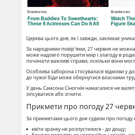
Церква цього дня, як і завжди, закликає уникат
За народними повір’ями, 27 червня не можна 
може надовго порушити мир і злагоду в родин
починати важливі справи, оскільки вони мог
Особлива заборона стосувалася відмови у доп
до чужої біди може обернутися власними тр
У день Самсона Сіногнія намагалися не валяти
зіпсуватися або згнити.
Прикмети про погоду 27 черв
За прикметами цього дня судили про погоду 
квіти зранку не розпустилися - до дощу;
бджоли поводяться неспокійно і стають зли