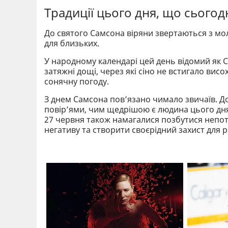
Традиції цього дня, що сього
До святого Самсона віряни звертаються з мол
для близьких.
У народному календарі цей день відомий як С
затяжні дощі, через які сіно не встигало вис
сонячну погоду.
З днем Самсона пов’язано чимало звичаїв. 
повір’ями, чим щедрішою є людина цього дня
27 червня також намагалися позбутися непотр
негативу та створити своєрідний захист для 