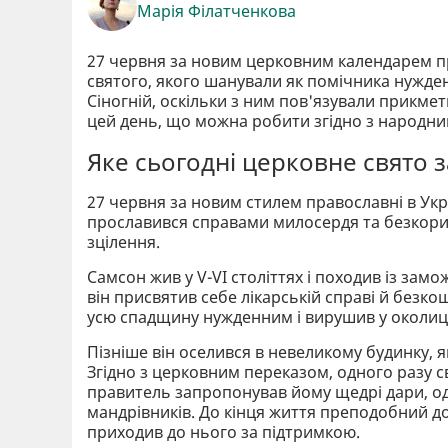
Марія Філатченкова
27 червня за новим церковним календарем п
святого, якого шанували як помічника нужде
Сіногній, оскільки з ним пов'язували прикмети
цей день, що можна робити згідно з народни
Яке сьогодні церковне свято 
27 червня за новим стилем православні в Ук
прославився справами милосердя та безкори
зцілення.
Самсон жив у V-VI століттях і походив із зам
він присвятив себе лікарській справі й безко
усю спадщину нужденним і вирушив у околиці
Пізніше він оселився в невеликому будинку, я
Згідно з церковним переказом, одного разу с
правитель запропонував йому щедрі дари, о
мандрівників. До кінця життя преподобний до
приходив до нього за підтримкою.