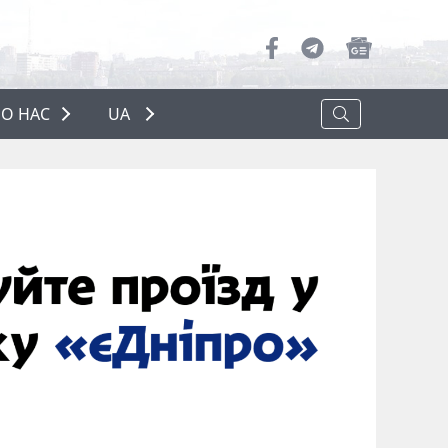
О НАС
UA
ПРО НАС
РЕКЛАМА
ПОЛІТИКА КОНФІДЕНЦІЙНОСТІ