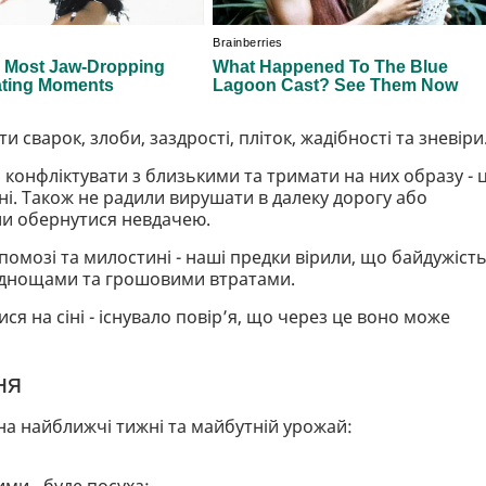
и сварок, злоби, заздрості, пліток, жадібності та зневіри
конфліктувати з близькими та тримати на них образу - 
і. Також не радили вирушати в далеку дорогу або
ли обернутися невдачею.
омозі та милостині - наші предки вірили, що байдужіст
уднощами та грошовими втратами.
ся на сіні - існувало повір’я, що через це воно може
ня
на найближчі тижні та майбутній урожай:
ми - буде посуха;