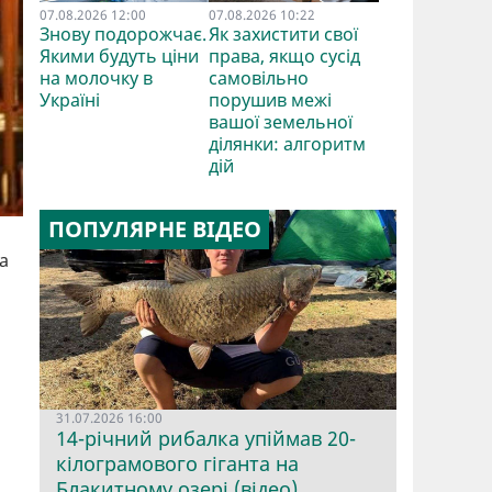
07.08.2026 12:00
07.08.2026 10:22
Знову подорожчає.
Як захистити свої
Якими будуть ціни
права, якщо сусід
на молочку в
самовільно
Україні
порушив межі
вашої земельної
ділянки: алгоритм
дій
ПОПУЛЯРНЕ ВІДЕО
а
31.07.2026 16:00
14-річний рибалка упіймав 20-
кілограмового гіганта на
Блакитному озері (відео)