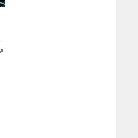
.
це
ь