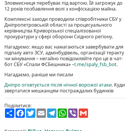
Зловмисниця перебуває під вартою. Їй загрожує до
12 років позбавлення волі з конфіскацією майна.
Комплексні заходи проводили співробітники СБУ у
Дніпропетровській області за процесуального
керівництва Криворізької спеціалізованої
прокуратури у сфері оборони Східного регіону.
Нагадуємо: якщо вас намагаються завербувати для
підпалу авто ЗСУ, адмінбудівель, організації теракту
чи мінування – негайно повідомляйте про це в чат-
бот СБУ «Спали ФСБешника» –
t.me/spaly_fsb_bo
t.
Нагадаємо, раніше ми писали
Дніпро оговтується після нічної ворожої атаки
. Куди
звертатися мешканцям постраждалих будинків
Поділитися:
П
F
T
E
T
W
V
G
о
a
w
m
e
h
i
m
ш
c
i
a
l
a
b
a
и
e
t
i
e
t
e
i
р
b
t
l
g
s
r
l