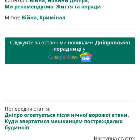
Категорії:
Війна
,
Новини Дніпра
,
и
o
e
r
A
Ми рекомендуємо
,
Життя та поради
т
o
r
a
p
и
k
m
p
Мітки:
Війна
,
Кримінал
Слідкуйте за останніми новинами
Дніпровської
порадниці
у
G
o
o
g
l
e
N
e
w
s
Попередня стаття:
Дніпро оговтується після нічної ворожої атаки.
Куди звертатися мешканцям постраждалих
будинків
Наступна стаття: