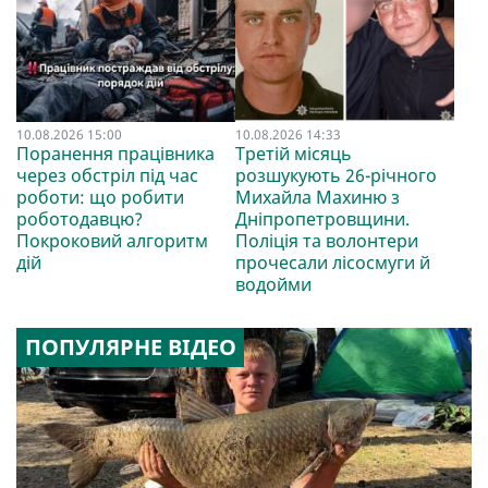
10.08.2026 15:00
10.08.2026 14:33
Поранення працівника
Третій місяць
через обстріл під час
розшукують 26-річного
роботи: що робити
Михайла Махиню з
роботодавцю?
Дніпропетровщини.
Покроковий алгоритм
Поліція та волонтери
дій
прочесали лісосмуги й
водойми
ПОПУЛЯРНЕ ВІДЕО