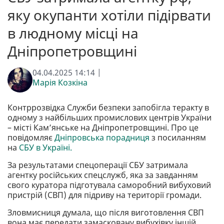
яку окупанти хотіли підірвати
в людному місці на
Дніпропетровщині
04.04.2025 14:14 |
Марія Козкіна
Контррозвідка Служби безпеки запобігла теракту в
одному з найбільших промислових центрів України
– місті Кам’янське на Дніпропетровщині. Про це
повідомляє
Дніпровська порадниця
з посиланням
на
СБУ в Україні.
За результатами спецоперації СБУ затримала
агентку російських спецслужб, яка за завданням
свого куратора підготувала саморобний вибуховий
пристрій (СВП) для підриву на території громади.
Зловмисниця думала, що після виготовлення СВП
вона має передати замасковану вибухівку іншій