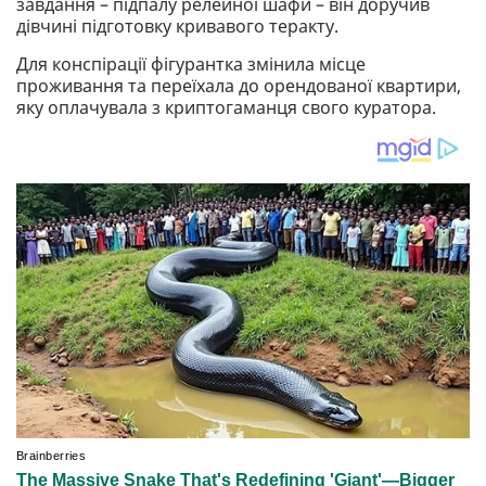
завдання – підпалу релейної шафи – він доручив
дівчині підготовку кривавого теракту.
Для конспірації фігурантка змінила місце
проживання та переїхала до орендованої квартири,
яку оплачувала з криптогаманця свого куратора.