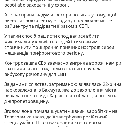
особі або заховати її у схрон.
Але насправді задум агресора полягав у тому, щоб
вивести свою агентку в годину пік у людне місце
райцентру та підірвати її разом з СВП.
У такий спосіб рашисти сподівалися вбити
максимальну кількість людей і тим самим
спричинити поширення панічних настроїв серед
мешканців прифронтового регіону.
Контррозвідка СБУ завчасно викрила ворожі наміри
і затримала агентку, коли вона синтезувала
вибухову речовину для СВП.
За даними слідства, затриманою виявилась 22-річна
наркозалежна із Бахмута, яка до захоплення міста
виїхала спочатку до Харківської області, а потім на
Дніпропетровщину.
Згодом вона почала шукати «швидкі заробітки» на
Телеграм-каналах, де її завербував російський
спецслужбіст. Після виконання «тестового»