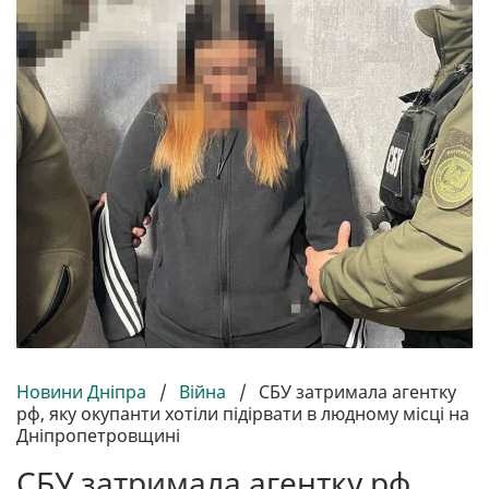
Новини Дніпра
/
Війна
/
СБУ затримала агентку
рф, яку окупанти хотіли підірвати в людному місці на
Дніпропетровщині
СБУ затримала агентку рф,