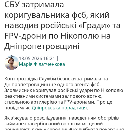
СБУ затримала
коригувальника фсб, який
наводив російські «Гради» та
FPV-дрони по Нікополю на
Дніпропетровщині
18.05.2026 16:21 |
Марія Філатченкова
Контррозвідка Служби безпеки затримала на
Дніпропетровщині ще одного агента фсб.
Зловмисник коригував російські удари по Нікополю
реактивними системами залпового вогню,
ствольною артилерією та FPV-дронами. Про це
повідомляє
Дніпровська порадниця
.
Як з’ясувало розслідування, наведенням обстрілів
займався завербований ворогом місцевий
рецидивіст, який у середині 90-х відбував покарання