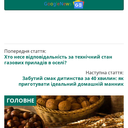
G
o
o
g
l
e
N
e
w
s
Попередня стаття:
Хто несе відповідальність за технічний стан
газових приладів в оселі?
Наступна стаття:
Забутий смак дитинства за 40 хвилин: як
приготувати ідеальний домашній манник
ГОЛОВНЕ