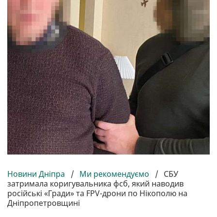
Новини Дніпра
/
Ми рекомендуємо
/
СБУ
затримала коригувальника фсб, який наводив
російські «Гради» та FPV-дрони по Нікополю на
Дніпропетровщині