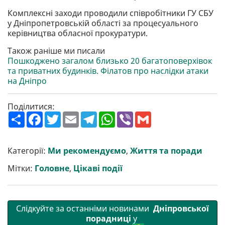
Комплексні заходи проводили співробітники ГУ СБУ
у Дніпропетровській області за процесуального
керівництва обласної прокуратури.
Також раніше ми писали
Пошкоджено загалом близько 20 багатоповерхівок
та приватних будинків. Філатов про наслідки атаки
на Дніпро
Поділитися:
П
F
T
E
T
W
V
G
о
a
w
m
e
h
i
m
ш
c
i
a
l
a
b
a
и
e
t
i
e
t
e
i
р
b
t
l
g
s
r
l
Категорії:
Ми рекомендуємо
,
Життя та поради
и
o
e
r
A
т
o
r
a
p
Мітки:
Головне
,
Цікаві події
и
k
m
p
Слідкуйте за останніми новинами
Дніпровської
порадниці
у