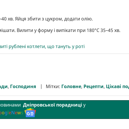
40 хв. Яйця збити з цукром, додати олію.
ати. Вилити у форму і випікати при 180°C 35–45 хв.
иті рублені котлети, що тануть у роті
ади
,
Господиня
Мітки:
Головне
,
Рецепти
,
Цікаві по
 новинами
Дніпровської порадниці
у
o
o
g
l
e
N
e
w
s