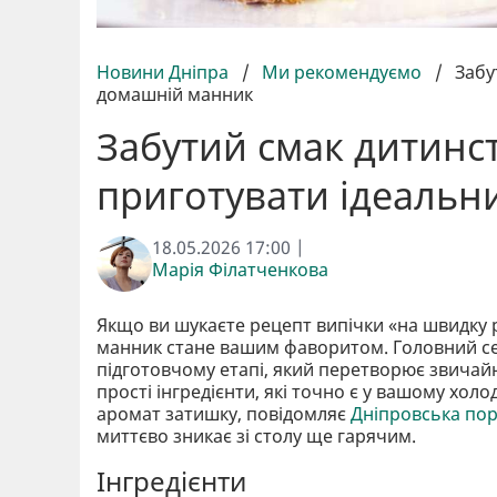
Новини Дніпра
/
Ми рекомендуємо
/
Забу
домашній манник
Забутий смак дитинст
приготувати ідеаль
18.05.2026 17:00 |
Марія Філатченкова
Якщо ви шукаєте рецепт випічки «на швидку 
манник стане вашим фаворитом. Головний се
підготовчому етапі, який перетворює звичайн
прості інгредієнти, які точно є у вашому хол
аромат затишку, повідомляє
Дніпровська по
миттєво зникає зі столу ще гарячим.
Інгредієнти