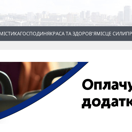
МІСТИКА
ГОСПОДИНЯ
КРАСА ТА ЗДОРОВ’Я
МІСЦЕ СИЛИ
ПР