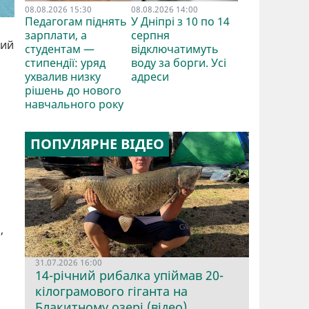
08.08.2026 15:30
08.08.2026 14:00
Педагогам піднять
У Дніпрі з 10 по 14
зарплати, а
серпня
ний
студентам —
відключатимуть
стипендії: уряд
воду за борги. Усі
ухвалив низку
адреси
рішень до нового
навчального року
ПОПУЛЯРНЕ ВІДЕО
,
31.07.2026 16:00
14-річний рибалка упіймав 20-
кілограмового гіганта на
Блакитному озері (відео)