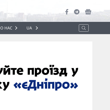
О НАС
UA
ПРО НАС
РЕКЛАМА
ПОЛІТИКА КОНФІДЕНЦІЙНОСТІ