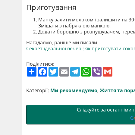
Приготування
Манку залити молоком і залишити на 30–
Змішати з набряклою манкою.
Додати борошно з розпушувачем, переміш
Нагадаємо, раніше ми писали
Секрет ідеальної вечері: як приготувати соков
Поділитися:
П
F
T
E
T
W
V
G
о
a
w
m
e
h
i
m
ш
c
i
a
l
a
b
a
и
e
t
i
e
t
e
i
р
b
t
l
g
s
r
l
Категорії:
Ми рекомендуємо
,
Життя та пор
и
o
e
r
A
т
o
r
a
p
и
k
m
p
Слідкуйте за останніми
G