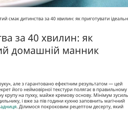
тий смак дитинства за 40 хвилин: як приготувати ідеаль
ва за 40 хвилин: як
ний домашній манник
руку», але з гарантовано ефектним результатом — цей
крет його неймовірної текстури полягає в правильному
у крупу на пухку, майже кремову основу. Мінімум зусиль
одильнику, і вже за пів години кухню заповнить магічний
радниця
. Ділимося покроковим рецептом десерту, який