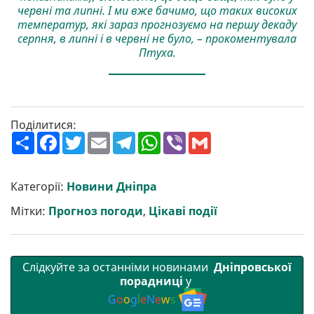
червні та липні. І ми вже бачимо, що таких високих
температур, які зараз прогнозуємо на першу декаду
серпня, в липні і в червні не було, – прокоментувала
Птуха.
Поділитися:
П
F
T
E
T
W
V
G
о
a
w
m
e
h
i
m
ш
c
i
a
l
a
b
a
и
e
t
i
e
t
e
i
р
b
t
l
g
s
r
l
Категорії:
Новини Дніпра
и
o
e
r
A
т
o
r
a
p
Мітки:
Прогноз погоди
,
Цікаві події
и
k
m
p
Слідкуйте за останніми новинами
Дніпровської
порадниці
у
G
o
o
g
l
e
N
e
w
s