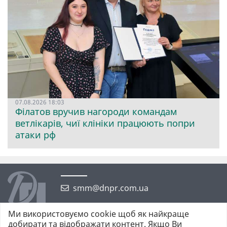
07.08.2026 18:03
Філатов вручив нагороди командам
ветлікарів, чиї клініки працюють попри
атаки рф
smm@dnpr.com.ua
Ми використовуємо cookie щоб як найкраще
добирати та відображати контент. Якщо Ви