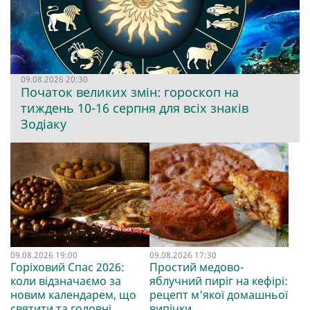
09.08.2026 20:30
Початок великих змін: гороскоп на
тиждень 10-16 серпня для всіх знаків
Зодіаку
09.08.2026 19:00
09.08.2026 17:30
Горіховий Спас 2026:
Простий медово-
коли відзначаємо за
яблучний пиріг на кефірі:
новим календарем, що
рецепт м'якої домашньої
святити та головні
випічки