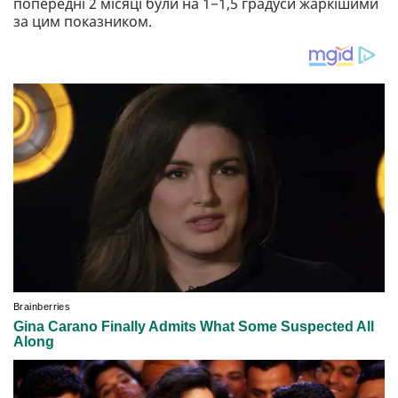
попередні 2 місяці були на 1−1,5 градуси жаркішими
за цим показником.