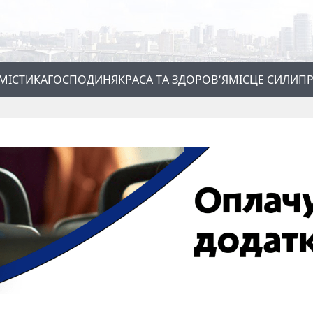
МІСТИКА
ГОСПОДИНЯ
КРАСА ТА ЗДОРОВ’Я
МІСЦЕ СИЛИ
ПР