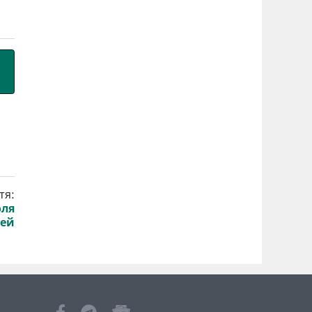
тя:
оля
дей