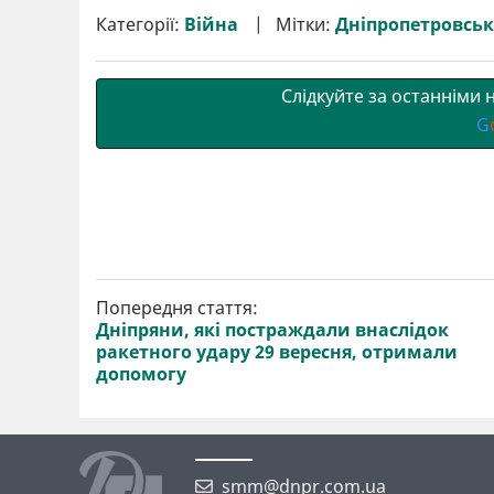
и
e
t
i
e
t
e
i
р
b
t
l
g
s
r
l
Категорії:
Війна
Мітки:
Дніпропетровськ
и
o
e
r
A
т
o
r
a
p
и
k
m
p
Слідкуйте за останніми
G
Попередня стаття:
Дніпряни, які постраждали внаслідок
ракетного удару 29 вересня, отримали
допомогу
smm@dnpr.com.ua