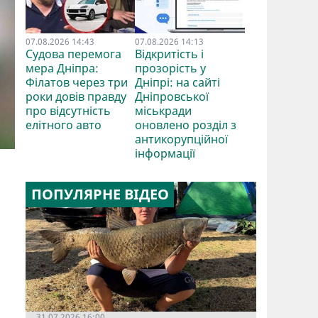
07.08.2026 14:43
07.08.2026 14:13
Судова перемога
Відкритість і
мера Дніпра:
прозорість у
Філатов через три
Дніпрі: на сайті
роки довів правду
Дніпровської
про відсутність
міськради
елітного авто
оновлено розділ з
антикорупційної
інформації
ПОПУЛЯРНЕ ВІДЕО
31.07.2026 16:00