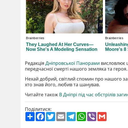
Редакція
Дніпровської Панорами
висловлює щи
передчасної смерті нашого земляка та героя.
Нехай добрий, світлий спомин про нашого зах
хто знав його, любив та шанував.
Читайте також
В Дніпрі під час обстрілів заг
Поділитися:
П
F
T
E
T
W
V
G
о
a
w
m
e
h
i
m
ш
c
i
a
l
a
b
a