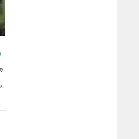
ду
х,