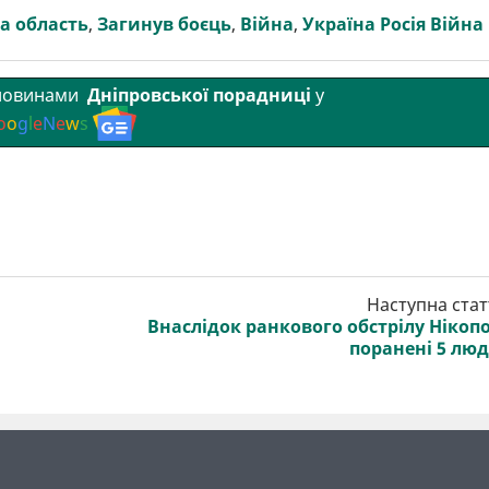
а область
,
Загинув боєць
,
Війна
,
Україна Росія Війна
 новинами
Дніпровської порадниці
у
o
o
g
l
e
N
e
w
s
Наступна стат
Внаслідок ранкового обстрілу Нікоп
поранені 5 лю