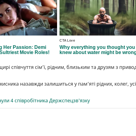
рі співчуття сім’ї, рідним, близьким та друзям з приво
исника назавжди залишиться у пам’яті рідних, колег, усі
инули 4 співробітника Держспецзв'язку