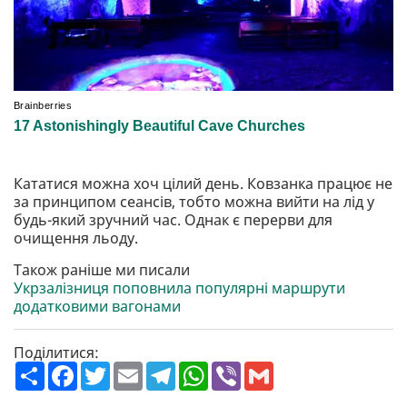
Кататися можна хоч цілий день. Ковзанка працює не
за принципом сеансів, тобто можна вийти на лід у
будь-який зручний час. Однак є перерви для
очищення льоду.
Також раніше ми писали
Укрзалізниця поповнила популярні маршрути
додатковими вагонами
Поділитися:
П
F
T
E
T
W
V
G
о
a
w
m
e
h
i
m
ш
c
i
a
l
a
b
a