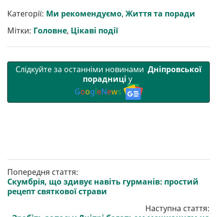
и
e
t
i
e
t
e
i
р
b
t
l
g
s
r
l
Категорії:
Ми рекомендуємо
,
Життя та поради
и
o
e
r
A
т
o
r
a
p
Мітки:
Головне
,
Цікаві події
и
k
m
p
Слідкуйте за останніми новинами
Дніпровської
порадниці
у
G
o
o
g
l
e
N
e
w
s
Попередня стаття:
Скумбрія, що здивує навіть гурманів: простий
рецепт святкової страви
Наступна стаття: