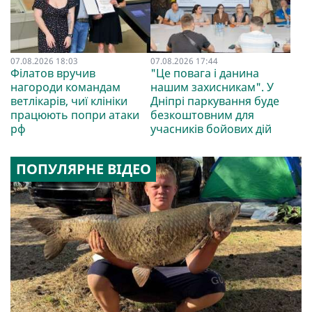
07.08.2026 18:03
07.08.2026 17:44
Філатов вручив
"Це повага і данина
нагороди командам
нашим захисникам". У
ветлікарів, чиї клініки
Дніпрі паркування буде
працюють попри атаки
безкоштовним для
рф
учасників бойових дій
ПОПУЛЯРНЕ ВІДЕО