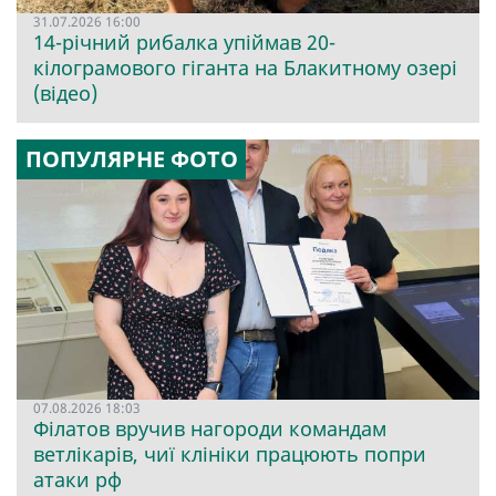
31.07.2026 16:00
14-річний рибалка упіймав 20-
кілограмового гіганта на Блакитному озері
(відео)
ПОПУЛЯРНЕ ФОТО
07.08.2026 18:03
Філатов вручив нагороди командам
ветлікарів, чиї клініки працюють попри
атаки рф