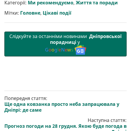
р
b
t
l
g
s
r
l
Категорії:
Ми рекомендуємо
,
Життя та поради
и
o
e
r
A
т
o
r
a
p
Мітки:
Головне
,
Цікаві події
и
k
m
p
Слідкуйте за останніми новинами
Дніпровської
порадниці
у
G
o
o
g
l
e
N
e
w
s
Попередня стаття:
Ще одна ковзанка просто неба запрацювала у
Дніпрі: де саме
Наступна стаття:
Прогноз погоди на 28 грудня. Якою буде погода в