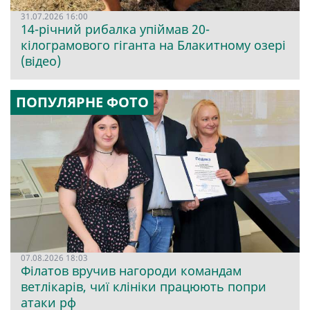
31.07.2026 16:00
14-річний рибалка упіймав 20-
кілограмового гіганта на Блакитному озері
(відео)
ПОПУЛЯРНЕ ФОТО
07.08.2026 18:03
Філатов вручив нагороди командам
ветлікарів, чиї клініки працюють попри
атаки рф