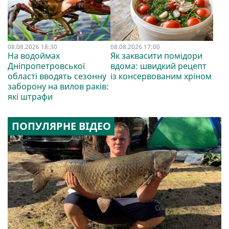
08.08.2026 18:30
08.08.2026 17:00
На водоймах
Як заквасити помідори
Дніпропетровської
вдома: швидкий рецепт
області вводять сезонну
із консервованим хріном
заборону на вилов раків:
які штрафи
ПОПУЛЯРНЕ ВІДЕО