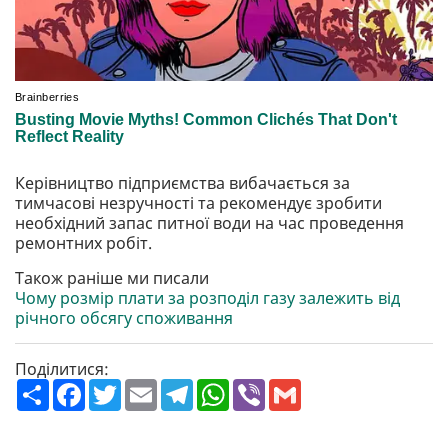
Керівництво підприємства вибачається за
тимчасові незручності та рекомендує зробити
необхідний запас питної води на час проведення
ремонтних робіт.
Також раніше ми писали
Чому розмір плати за розподіл газу залежить від
річного обсягу споживання
Поділитися:
П
F
T
E
T
W
V
G
о
a
w
m
e
h
i
m
ш
c
i
a
l
a
b
a
и
e
t
i
e
t
e
i