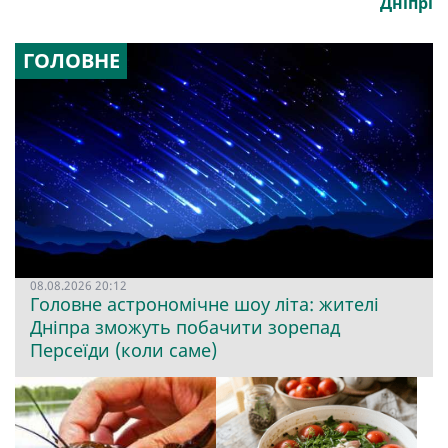
Дніпрі
ГОЛОВНЕ
08.08.2026 20:12
Головне астрономічне шоу літа: жителі
Дніпра зможуть побачити зорепад
Персеїди (коли саме)