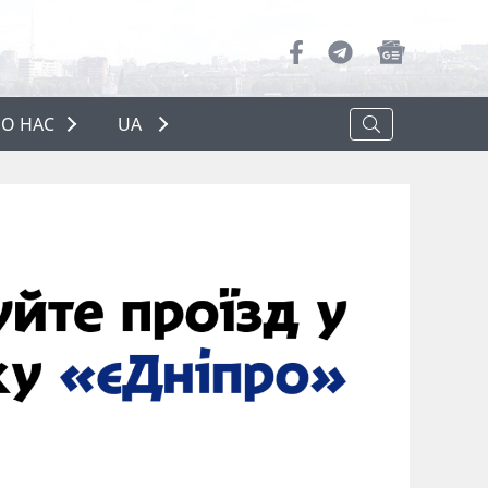
О НАС
UA
ПРО НАС
РЕКЛАМА
ПОЛІТИКА КОНФІДЕНЦІЙНОСТІ