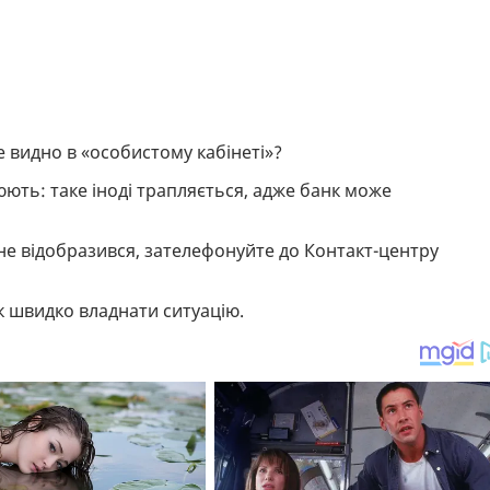
е видно в «особистому кабінеті»?
юють: таке іноді трапляється, адже банк може
 не відобразився, зателефонуйте до Контакт-центру
як швидко владнати ситуацію.