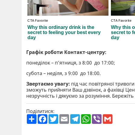
Графік роботи Контакт-центру:
понеділок – п’ятниця, з 8:00 до 17:00;
субота – неділя, з 9:00 до 18:00.
Звертаємо увагу:
під час повітряної тривог
зможуть прийняти Ваш дзвінок, а фахівці Це
незручність і дякуємо за розуміння. Бережіть
Поділитися:
П
F
T
E
T
W
V
G
о
a
w
m
e
h
i
m
ш
c
i
a
l
a
b
a
и
e
t
i
e
t
e
i