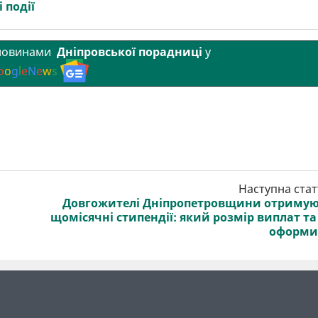
 події
 новинами
Дніпровської порадниці
у
o
o
g
l
e
N
e
w
s
Наступна стат
Довгожителі Дніпропетровщини отриму
щомісячні стипендії: який розмір виплат та
оформи