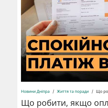
Новини Дніпра
/
Життя та поради
/
Що ро
Що робити, якщо опла