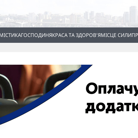
МІСТИКА
ГОСПОДИНЯ
КРАСА ТА ЗДОРОВ’Я
МІСЦЕ СИЛИ
ПР