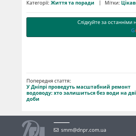
р
b
t
l
g
s
r
l
Категорії:
Життя та поради
Мітки:
Цікаві
и
o
e
r
A
т
o
r
a
p
и
k
m
p
Слідкуйте за останніми
G
Попередня стаття:
У Дніпрі проведуть масштабний ремонт
водоводу: хто залишиться без води на дві
доби
smm@dnpr.com.ua