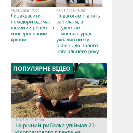
08.08.2026 17:00
08.08.2026 15:30
Як заквасити
Педагогам піднять
помідори вдома:
зарплати, а
швидкий рецепт із
студентам —
консервованим
стипендії: уряд
хріном
ухвалив низку
рішень до нового
навчального року
ПОПУЛЯРНЕ ВІДЕО
31.07.2026 16:00
14-річний рибалка упіймав 20-
кілограмового гіганта на