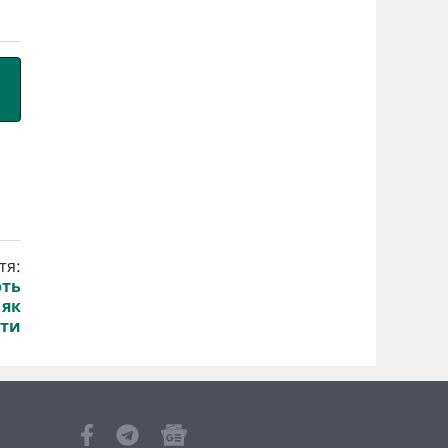
тя:
ють
 як
ти