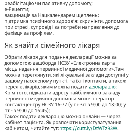
реабілітацію чи паліативну допомогу;
е-Рецепти;
вакцинація за Нацкалендарем щеплень;
підтримка психічного здоров’я: скринінги, допомога
при стресі, супровід і за потреби направлення до
фахівця за профілем.
Як знайти сімейного лікаря
Обрати лікаря для подання декларації можна за
допомогою дашборда НСЗУ «Електронна карта
місць надання первинної медичної допомоги».Там
можна переглянути, які лікувальні заклади доступні у
вашому населеному пункті, та їхні контакти, а також
перелік лікарів, яким можна подати
декларацію:
Крім того, підказати адресу найближчого закладу
первинної медичної допомоги може оператор
контакт-центру НСЗУ 16-77 (у пн-чт з 9:00 до 18:00; у
пт - з 9:00 до 16:45);
Також подати декларацію можна онлайн — через
Кабінет пацієнта. Як розпочати користуватування
кабінетом, читайте тут:
https://cutt.ly/DtWTz93W
.