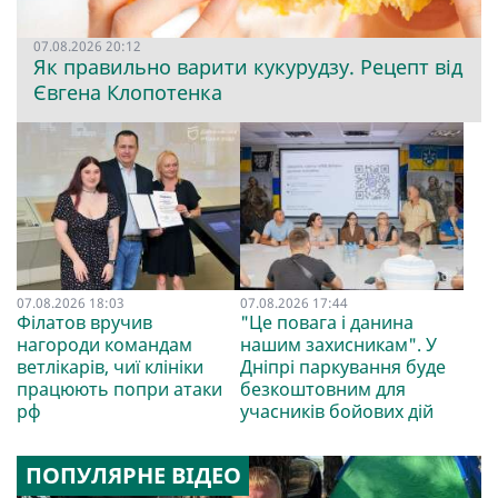
07.08.2026 20:12
Як правильно варити кукурудзу. Рецепт від
Євгена Клопотенка
07.08.2026 18:03
07.08.2026 17:44
Філатов вручив
"Це повага і данина
нагороди командам
нашим захисникам". У
ветлікарів, чиї клініки
Дніпрі паркування буде
працюють попри атаки
безкоштовним для
рф
учасників бойових дій
ПОПУЛЯРНЕ ВІДЕО