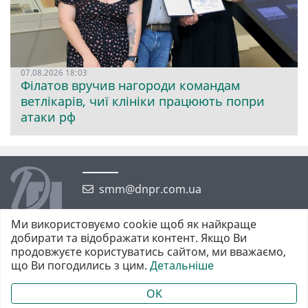
07.08.2026 18:03
Філатов вручив нагороди командам
ветлікарів, чиї клініки працюють попри
атаки рф
smm@dnpr.com.ua
Ми використовуємо cookie щоб як найкраще
добирати та відображати контент. Якщо Ви
продовжуєте користуватись сайтом, ми вважаємо,
що Ви погодились з цим.
Детальніше
©2026 https://dnpr.com.ua Дніпровська порадниця
Всі права захищені. При повному або частковому використанні
OK
матеріалів обов'язкове активне гіперпосилання у першому абзаці.