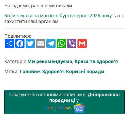
Нагадаємо, раніше ми писали
Коли чекати на магнітні бурі в червні 2026 рок
у та як
захистити свій організм
Поділитися:
П
F
T
E
T
W
V
G
о
a
w
m
e
h
i
m
ш
c
i
a
l
a
b
a
и
e
t
i
e
t
e
i
р
b
t
l
g
s
r
l
Категорії:
Ми рекомендуємо
,
Краса та здоров’я
и
o
e
r
A
т
o
r
a
p
Мітки:
Головне
,
Здоров'я
,
Корисні поради
и
k
m
p
Слідкуйте за останніми новинами
Дніпровської
порадниці
у
G
o
o
g
l
e
N
e
w
s