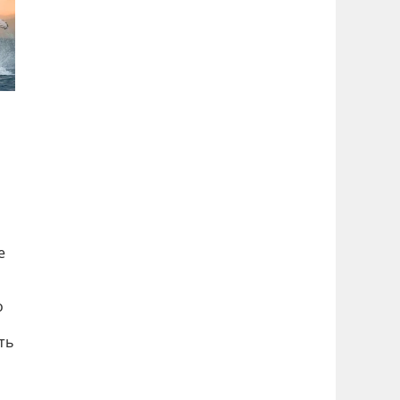
е
о
ть