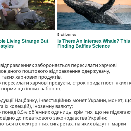
 відправленнях забороняється пересилати харчові
дповідного поштового відправлення одержувачу,
 таких харчових продуктів.
 пересилати харчові продукти, строк придатності яких н
ив норми що інших заборон.
укції Нацбанку, інвестиційних монет України, монет, щ
 їх колекцій), іноземну валюту;
 понад 8,5% об’ємних одиниць, крім тих, що не підлягаю
відно до податкового законодавства України;
ться в електронних сигаретах, на яких відсутні марки