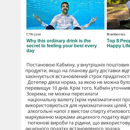
Постановою Кабміну, у внутрішніх поштових
продукти, якщо на планову дату доставки ві
закінчується встановлений строк придатності
Дотепер діяла норма, за якою не можна було
перевищує 10 днів. Крім того, Кабмін уточн
Зокрема, не можна пересилати
національну валюту (крім нумізматичної прод
використовуються для нумізматичних цілей, та
алкогольні напої з вмістом спирту етилового
маркуванню марками акцизного податку відпо
тютюнові вироби та рідини, що використовую
акцизного податку встановленого зразка.