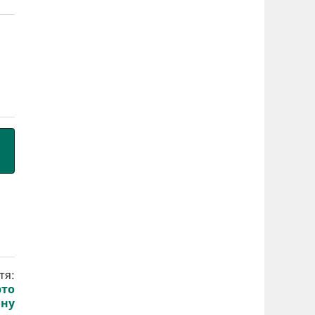
тя:
рто
ону