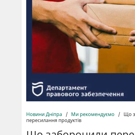
Новини Дніпра
/
Ми рекомендуємо
/
Що з
пересилання продуктів
Що заборонили перес