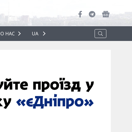
О НАС
UA
ПРО НАС
РЕКЛАМА
ПОЛІТИКА КОНФІДЕНЦІЙНОСТІ