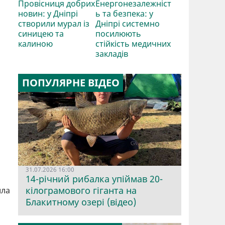
Провісниця добрих
Енергонезалежніст
новин: у Дніпрі
ь та безпека: у
створили мурал із
Дніпрі системно
синицею та
посилюють
калиною
стійкість медичних
закладів
ПОПУЛЯРНЕ ВІДЕО
31.07.2026 16:00
14-річний рибалка упіймав 20-
кілограмового гіганта на
ила
Блакитному озері (відео)