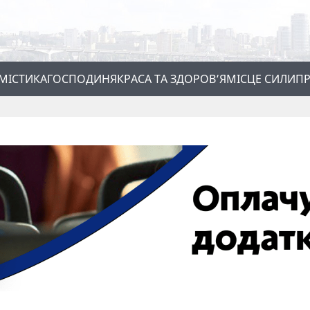
МІСТИКА
ГОСПОДИНЯ
КРАСА ТА ЗДОРОВ’Я
МІСЦЕ СИЛИ
ПР