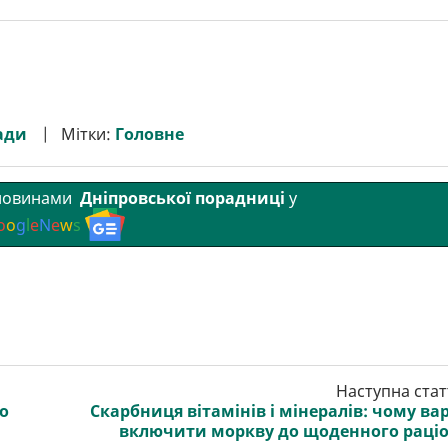
ади
Мітки:
Головне
 новинами
Дніпровської порадниці
у
o
o
g
l
e
N
e
w
s
Наступна стат
о
Скарбниця вітамінів і мінералів: чому ва
включити моркву до щоденного раці