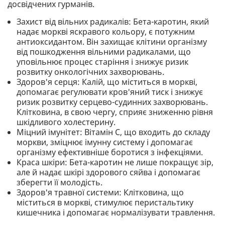
досвідчених гурманів.
Захист від вільних радикалів: Бета-каротин, який
надає моркві яскравого кольору, є потужним
антиоксидантом. Він захищає клітини організму
від пошкодження вільними радикалами, що
уповільнює процес старіння і знижує ризик
розвитку онкологічних захворювань.
Здоров'я серця: Калій, що міститься в моркві,
допомагає регулювати кров'яний тиск і знижує
ризик розвитку серцево-судинних захворювань.
Клітковина, в свою чергу, сприяє зниженню рівня
шкідливого холестерину.
Міцний імунітет: Вітамін С, що входить до складу
моркви, зміцнює імунну систему і допомагає
організму ефективніше боротися з інфекціями.
Краса шкіри: Бета-каротин не лише покращує зір,
але й надає шкірі здорового сяйва і допомагає
зберегти її молодість.
Здоров'я травної системи: Клітковина, що
міститься в моркві, стимулює перистальтику
кишечника і допомагає нормалізувати травлення.