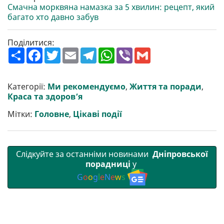
Смачна морквяна намазка за 5 хвилин: рецепт, який
багато хто давно забув
Поділитися:
П
F
T
E
T
W
V
G
о
a
w
m
e
h
i
m
ш
c
i
a
l
a
b
a
и
e
t
i
e
t
e
i
р
b
t
l
g
s
r
l
Категорії:
Ми рекомендуємо
,
Життя та поради
,
и
o
e
r
A
Краса та здоров’я
т
o
r
a
p
и
k
m
p
Мітки:
Головне
,
Цікаві події
Слідкуйте за останніми новинами
Дніпровської
порадниці
у
G
o
o
g
l
e
N
e
w
s