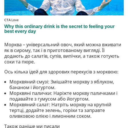
Морква – універсальний овоч, який можна вживати
як в сирому, так і в приготованому вигляді. Її
додають до салатів, супів, випічки, а також готують
соки та пюре.
Ось кілька ідей для здорових перекусів з морквою:
Морквяний смузі: Змішайте моркву з яблуком,
бананом і йогуртом.
Морквяні палички: Наріжте моркву паличками і
подавайте з гумусом або йогуртом.
Морквяний салат: Натріть моркву на крупній
тертці, додайте зелень, горіхи та заправте
оливковою олією і лимонним соком.
Також раніше ми писали