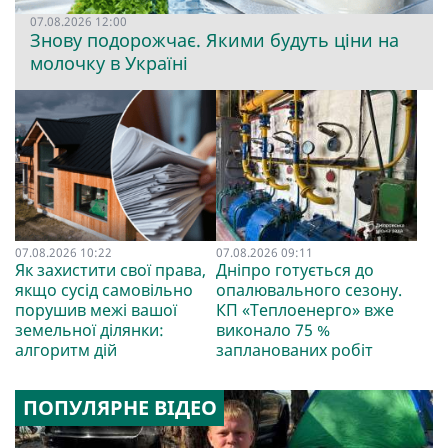
07.08.2026 12:00
Знову подорожчає. Якими будуть ціни на
молочку в Україні
07.08.2026 10:22
07.08.2026 09:11
Як захистити свої права,
Дніпро готується до
якщо сусід самовільно
опалювального сезону.
порушив межі вашої
КП «Теплоенерго» вже
земельної ділянки:
виконало 75 %
алгоритм дій
запланованих робіт
ПОПУЛЯРНЕ ВІДЕО