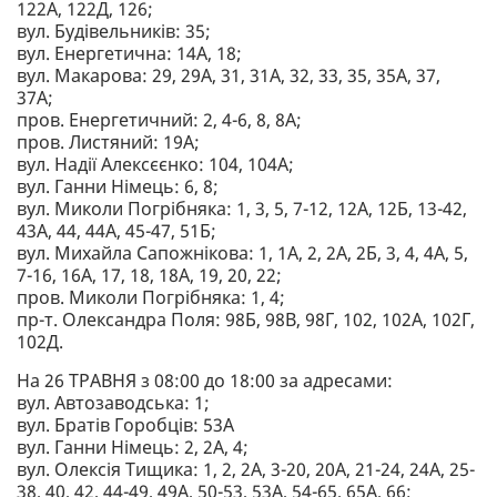
122А, 122Д, 126;
вул. Будівельників: 35;
вул. Енергетична: 14А, 18;
вул. Макарова: 29, 29А, 31, 31А, 32, 33, 35, 35А, 37,
37А;
пров. Енергетичний: 2, 4-6, 8, 8А;
пров. Листяний: 19А;
вул. Надії Алексєєнко: 104, 104А;
вул. Ганни Німець: 6, 8;
вул. Миколи Погрібняка: 1, 3, 5, 7-12, 12А, 12Б, 13-42,
43А, 44, 44А, 45-47, 51Б;
вул. Михайла Сапожнікова: 1, 1А, 2, 2А, 2Б, 3, 4, 4А, 5,
7-16, 16А, 17, 18, 18А, 19, 20, 22;
пров. Миколи Погрібняка: 1, 4;
пр-т. Олександра Поля: 98Б, 98В, 98Г, 102, 102А, 102Г,
102Д.
На 26 ТРАВНЯ з 08:00 до 18:00 за адресами:
вул. Автозаводська: 1;
вул. Братів Горобців: 53А
вул. Ганни Німець: 2, 2А, 4;
вул. Олексія Тищика: 1, 2, 2А, 3-20, 20А, 21-24, 24А, 25-
38, 40, 42, 44-49, 49А, 50-53, 53А, 54-65, 65А, 66;