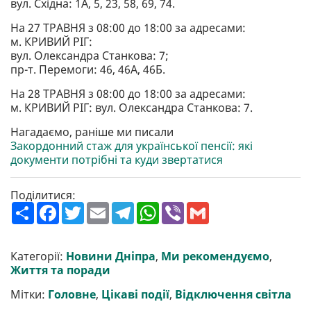
вул. Східна: 1А, 5, 23, 58, 69, 74.
На 27 ТРАВНЯ з 08:00 до 18:00 за адресами:
м. КРИВИЙ РІГ:
вул. Олександра Станкова: 7;
пр-т. Перемоги: 46, 46А, 46Б.
На 28 ТРАВНЯ з 08:00 до 18:00 за адресами:
м. КРИВИЙ РІГ: вул. Олександра Станкова: 7.
Нагадаємо, раніше ми писали
Закордонний стаж для української пенсії: які
документи потрібні та куди звертатися
Поділитися:
П
F
T
E
T
W
V
G
о
a
w
m
e
h
i
m
ш
c
i
a
l
a
b
a
и
e
t
i
e
t
e
i
р
b
t
l
g
s
r
l
Категорії:
Новини Дніпра
,
Ми рекомендуємо
,
и
o
e
r
A
Життя та поради
т
o
r
a
p
и
k
m
p
Мітки:
Головне
,
Цікаві події
,
Відключення світла