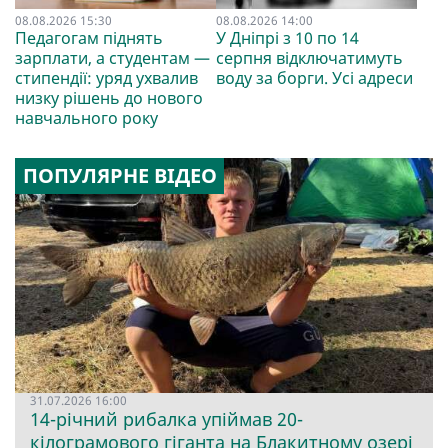
08.08.2026 15:30
08.08.2026 14:00
Педагогам піднять
У Дніпрі з 10 по 14
зарплати, а студентам —
серпня відключатимуть
стипендії: уряд ухвалив
воду за борги. Усі адреси
низку рішень до нового
навчального року
ПОПУЛЯРНЕ ВІДЕО
31.07.2026 16:00
14-річний рибалка упіймав 20-
кілограмового гіганта на Блакитному озері