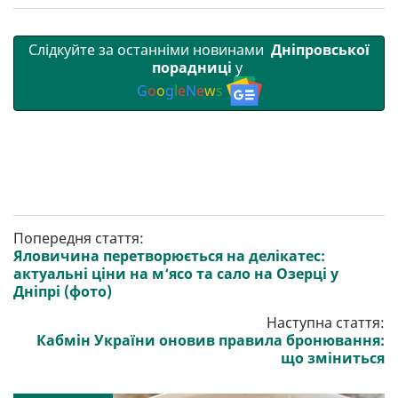
Слідкуйте за останніми новинами
Дніпровської
порадниці
у
G
o
o
g
l
e
N
e
w
s
Попередня стаття:
Яловичина перетворюється на делікатес:
актуальні ціни на м‘ясо та сало на Озерці у
Дніпрі (фото)
Наступна стаття:
Кабмін України оновив правила бронювання:
що зміниться