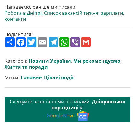
Нагадаємо, раніше ми писали
Робота в Дніпрі. Список вакансій тижня: зарплати,
контакти
Поділитися:
П
F
T
E
T
W
V
G
о
a
w
m
e
h
i
m
ш
c
i
a
l
a
b
a
и
e
t
i
e
t
e
i
р
b
t
l
g
s
r
l
Категорії:
Новини України
,
Ми рекомендуємо
,
и
o
e
r
A
Життя та поради
т
o
r
a
p
и
k
m
p
Мітки:
Головне
,
Цікаві події
Слідкуйте за останніми новинами
Дніпровської
порадниці
у
G
o
o
g
l
e
N
e
w
s