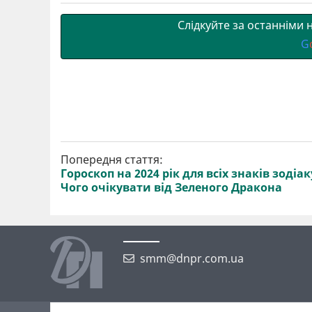
и
k
m
p
Слідкуйте за останніми
G
Попередня стаття:
Гороскоп на 2024 рік для всіх знаків зодіак
Чого очікувати від Зеленого Дракона
smm@dnpr.com.ua