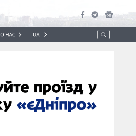
О НАС
UA
ПРО НАС
РЕКЛАМА
ПОЛІТИКА КОНФІДЕНЦІЙНОСТІ