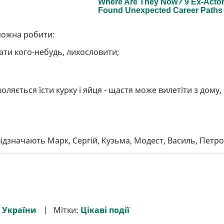
 можна робити:
ати кого-небудь, лихословити;
яється їсти курку і яйця - щастя може вилетіти з дому, 
дзначають Марк, Сергій, Кузьма, Модест, Василь, Петро
 України
Мітки:
Цікаві події