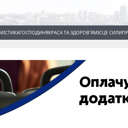
МІСТИКА
ГОСПОДИНЯ
КРАСА ТА ЗДОРОВ’Я
МІСЦЕ СИЛИ
ПР