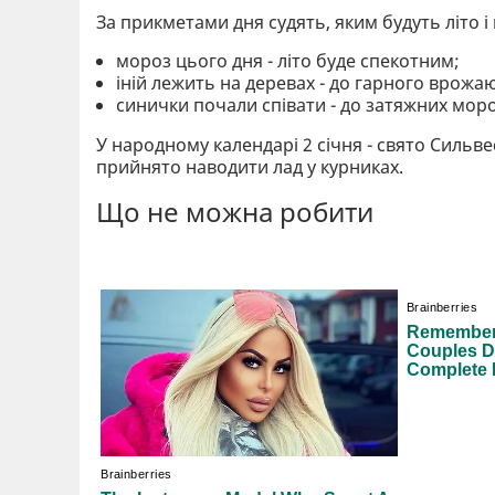
За прикметами дня судять, яким будуть літо і
мороз цього дня - літо буде спекотним;
іній лежить на деревах - до гарного врожа
синички почали співати - до затяжних моро
У народному календарі 2 січня - свято Сильвес
прийнято наводити лад у курниках.
Що не можна робити