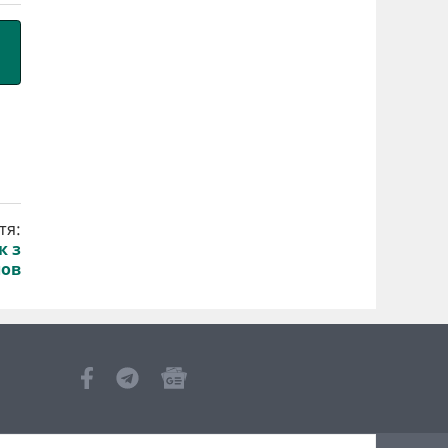
тя:
к з
лов