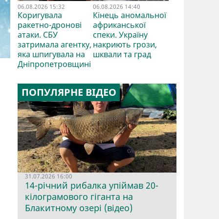
06.08.2026 15:32
06.08.2026 14:40
Коригувала
Кінець аномальної
ракетно-дронові
африканської
атаки. СБУ
спеки. Україну
затримала агентку,
накриють грози,
яка шпигувала на
шквали та град
Дніпропетровщині
ПОПУЛЯРНЕ ВІДЕО
31.07.2026 16:00
14-річний рибалка упіймав 20-
кілограмового гіганта на
Блакитному озері (відео)