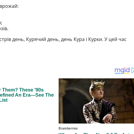
 врожай:
ю;
зів.
трів день, Курячий день, день Кура і Курки. У цей час