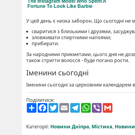
У цей день є низка заборон. Що сьогодні не
сваритися з близькими і друзями, засуджув
зловживати спиртними напоями;
прибирати.
За народними прикметами, цього дня не дозвол
також стригти волосся - буде погано рости.
Іменини сьогодні
Іменини сьогодні за церковним календарем ві
Поділитися:
П
F
T
E
T
W
V
G
о
a
w
m
e
h
i
m
ш
c
i
a
l
a
b
a
и
e
t
i
e
t
e
i
р
b
t
l
g
s
r
l
Категорії:
Новини Дніпра
,
Містика
,
Новини
и
o
e
r
A
т
o
r
a
p