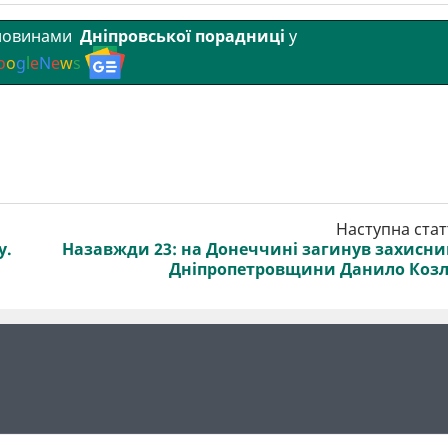
 новинами
Дніпровської порадниці
у
o
o
g
l
e
N
e
w
s
Наступна стат
у.
Назавжди 23: на Донеччині загинув захисни
Дніпропетровщини Данило Коз