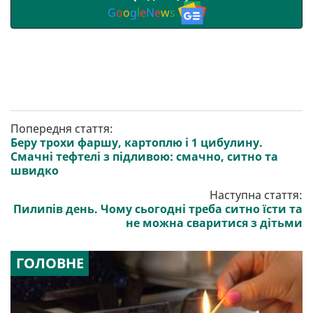
G
o
o
g
l
e
N
e
w
s
Попередня стаття:
Беру трохи фаршу, картоплю і 1 цибулину.
Смачні тефтелі з підливою: смачно, ситно та
швидко
Наступна стаття:
Пилипів день. Чому сьогодні треба ситно їсти та
не можна сваритися з дітьми
ГОЛОВНЕ