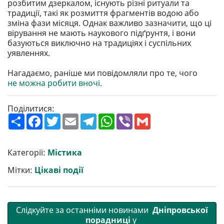
розбитим дзеркалом, існують різні ритуали та
традиції, такі як розмиття фрагментів водою або
зміна фази місяця. Однак важливо зазначити, що ці
вірування не мають наукового підґрунтя, і вони
базуються виключно на традиціях і суспільних
уявленнях.
Нагадаємо, раніше ми повідомляли про те, чого
не можна робити вночі.
Поділитися:
П
F
T
E
T
W
V
G
о
a
w
m
e
h
i
m
ш
c
i
a
l
a
b
a
и
e
t
i
e
t
e
i
р
b
t
l
g
s
r
l
Категорії:
Містика
и
o
e
r
A
т
o
r
a
p
Мітки:
Цікаві події
и
k
m
p
Слідкуйте за останніми новинами
Дніпровської
порадниці
у