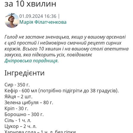
за 10 хвилин
01.09.2024 16:36 |
Марія Філатченкова
Голод не застане зненацька, якщо у вашому арсеналі
є цей простий і неймовірно смачний рецепт сирних
коржів. Всього 10 хвилин і на вашому столі апетитна
закуска, яка підкорить усіх, повідомляє
Дніпровська порадниця.
Інгредієнти
Сир - 350 г.
Кефір - 600 мл (потрібно підігріти до 38 градусів).
Яйця – 2 шт.
Зелена цибуля – 80 г.
Кріп - 30 г.
Борошно – 300 г.
Сіль - 1 ч. л.
Цукор – 2 ч. л.
Харчова сода – 1 ч. л. без гірки.