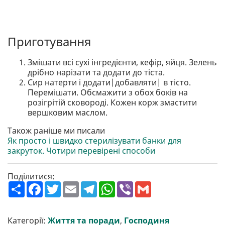
Приготування
Змішати всі сухі інгредієнти, кефір, яйця. Зелень
дрібно нарізати та додати до тіста.
Сир натерти і додати|добавляти| в тісто.
Перемішати. Обсмажити з обох боків на
розігрітій сковороді. Кожен корж змастити
вершковим маслом.
Також раніше ми писали
Як просто і швидко стерилізувати банки для
закруток. Чотири перевірені способи
Поділитися:
П
F
T
E
T
W
V
G
о
a
w
m
e
h
i
m
ш
c
i
a
l
a
b
a
и
e
t
i
e
t
e
i
р
b
t
l
g
s
r
l
Категорії:
Життя та поради
,
Господиня