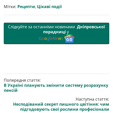
и
o
e
r
A
т
o
r
a
p
Мітки:
Рецепти
,
Цікаві події
и
k
m
p
Слідкуйте за останніми новинами
Дніпровської
порадниці
у
G
o
o
g
l
e
N
e
w
s
Попередня стаття:
В Україні планують змінити систему розрахунку
пенсій
Наступна стаття:
Несподіваний секрет пишного цвітіння: чим
підгодовують свої рослини професіонали