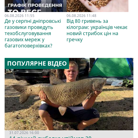
06.08.2026 11:55
06.08.2026 11:48
Де у серпні дніпровські
Від 80 гривень за
газовики проведуть
кілограм: українців чекає
техобслуговування
новий стрибок цін на
газових мереж у
гречку
багатоповерхівках?
ПОПУЛЯРНЕ ВІДЕО
31.07.2026 16:00