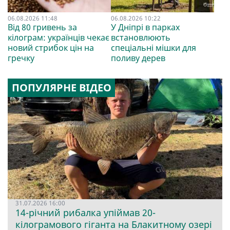
06.08.2026 11:48
06.08.2026 10:22
Від 80 гривень за
У Дніпрі в парках
кілограм: українців чекає
встановлюють
новий стрибок цін на
спеціальні мішки для
гречку
поливу дерев
ПОПУЛЯРНЕ ВІДЕО
31.07.2026 16:00
14-річний рибалка упіймав 20-
кілограмового гіганта на Блакитному озері