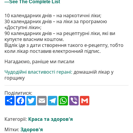
10 календарних днів – на наркотичні ліки;
30 календарних днів – на ліки за програмою
«Доступні ліки»;
90 календарних днів – на рецептурні ліки, які ви
купуєте власним коштом.
Відлік іде з дати створення такого е-рецепту, тобто
коли лікар поставив електронний підпис.
Нагадаємо, раніше ми писали
Чудодійні властивості герані:
домашній лікар у
горщику
Поділитися:
П
F
T
E
T
W
V
G
о
a
w
m
e
h
i
m
ш
c
i
a
l
a
b
a
и
e
t
i
e
t
e
i
р
b
t
l
g
s
r
l
Категорії:
Краса та здоров’я
и
o
e
r
A
т
o
r
a
p
Мітки:
Здоров'я
и
k
m
p