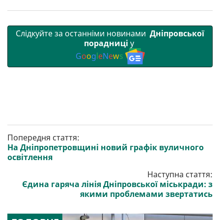
Слідкуйте за останніми новинами
Дніпровської
порадниці
у
G
o
o
g
l
e
N
e
w
s
Попередня стаття:
На Дніпропетровщині новий графік вуличного
освітлення
Наступна стаття:
Єдина гаряча лінія Дніпровської міськради: з
якими проблемами звертатись