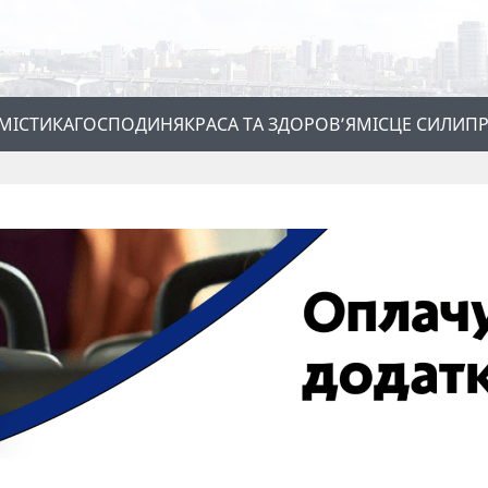
МІСТИКА
ГОСПОДИНЯ
КРАСА ТА ЗДОРОВ’Я
МІСЦЕ СИЛИ
ПР