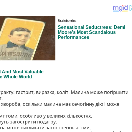
акту: гастрит, виразка, коліт. Малина може погіршити
т.
хвороба, оскільки малина має сечогінну дію і може
мптоми, особливо у великих кількостях.
жуть загострити подагру.
ина може викликати загострення астми.