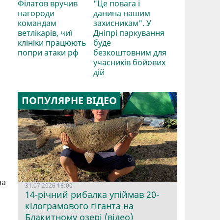
Філатов вручив
"Це повага і
нагороди
данина нашим
командам
захисникам". У
ветлікарів, чиї
Дніпрі паркування
клініки працюють
буде
попри атаки рф
безкоштовним для
учасників бойових
дій
ПОПУЛЯРНЕ ВІДЕО
на
31.07.2026 16:00
14-річний рибалка упіймав 20-
кілограмового гіганта на
Блакитному озері (відео)