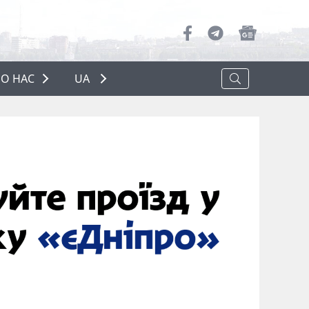
О НАС
UA
ПРО НАС
РЕКЛАМА
ПОЛІТИКА КОНФІДЕНЦІЙНОСТІ