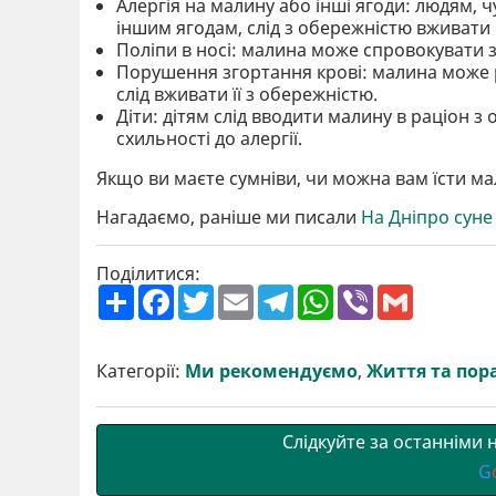
Алергія на малину або інші ягоди: людям, 
іншим ягодам, слід з обережністю вживати
Поліпи в носі: малина може спровокувати з
Порушення згортання крові: малина може 
слід вживати її з обережністю.
Діти: дітям слід вводити малину в раціон з
схильності до алергії.
Якщо ви маєте сумніви, чи можна вам їсти ма
Нагадаємо, раніше ми писали
На Дніпро суне 
Поділитися:
П
F
T
E
T
W
V
G
о
a
w
m
e
h
i
m
ш
c
i
a
l
a
b
a
и
e
t
i
e
t
e
i
р
b
t
l
g
s
r
l
Категорії:
Ми рекомендуємо
,
Життя та пор
и
o
e
r
A
т
o
r
a
p
и
k
m
p
Слідкуйте за останніми
G