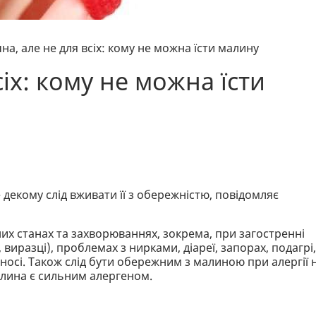
на, але не для всіх: кому не можна їсти малину
іх: кому не можна їсти
 декому слід вживати її з обережністю, повідомляє
х станах та захворюваннях, зокрема, при загостренні
виразці), проблемах з нирками, діареї, запорах, подагрі,
у носі. Також слід бути обережним з малиною при алергії 
алина є сильним алергеном.