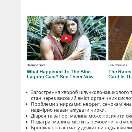
Загострення хвороб шлунково-кишкового тр
стан через високий вміст органічних кисло
Проблеми з нирками: нефрит, сечокам'яна 
надмірно навантажувати нирки.
Діарея та запор: малина може посилити си
Подагра: малина містить речовини, які мо
Бронхіальна астма: у деяких випадках мал