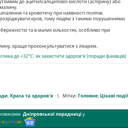
чутливим до ацетилсаліцилової кислоти (аспірину) або
 малину.
апалення та кровотечу при наявності поліпів.
розріджувати кров, тому людям з такими порушеннями
 обережністю та в малих кількостях, особливо при
лину, краще проконсультуватися з лікарем.
спека до +32°C: як захистити здоров’я (поради фахівців)
ади
,
Краса та здоров’я
Мітки:
Головне
,
Цікаві події
 новинами
Дніпровської порадниці
у
o
o
g
l
e
N
e
w
s