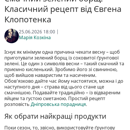
Класичний рецепт від Євгена
Клопотенка
25.06.2026 18:00 |
Марія Козкіна
Існує як мінімум одна причина чекати весну – щоб
приготувати зелений борщ із соковитої ґрунтової
зелені. Це один з символів весни – такий смачний та
приємно кисленький. Зробимо його зі свининою,
щоб вийшов наваристим та насиченим.
Обов’язково дайте час йому настоятися, можна і до
наступного дня – страва від цього стане ще
смачнішою. Подавайте традиційно – із відвареним
яйцем та густою сметаною. Простий рецепт
розповість
Дніпровська порадниця
.
Як обрати найкращі продукти
Поки сезон, то, звісно, використовуйте ґрунтову