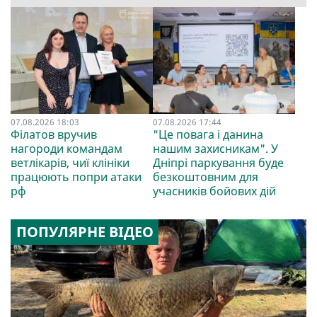
07.08.2026 18:03
07.08.2026 17:44
Філатов вручив
"Це повага і данина
нагороди командам
нашим захисникам". У
ветлікарів, чиї клініки
Дніпрі паркування буде
працюють попри атаки
безкоштовним для
рф
учасників бойових дій
ПОПУЛЯРНЕ ВІДЕО