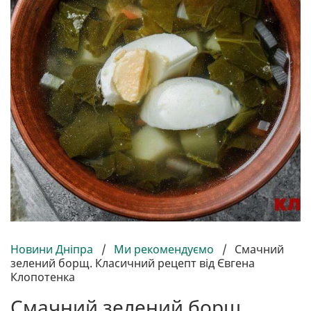
Новини Дніпра
/
Ми рекомендуємо
/
Смачний
зелений борщ. Класичний рецепт від Євгена
Клопотенка
Смачний зелений борщ.