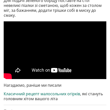
Для подачі зеленого борщу поставте на стіл
невеликі піалки зі сметаною, щоб кожен за столом
міг, за бажанням, додати трішки собі в миску до
смаку.
Нагадаємо, раніше ми писали
Класичний рецепт малосольних огірків
, які стануть
головним хітом вашого літа