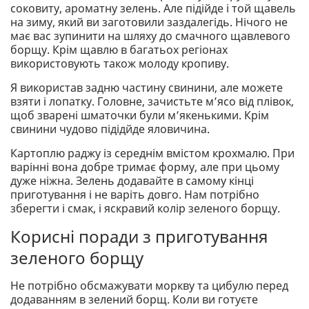
соковиту, ароматну зелень. Але підійде і той щавель
на зиму, який ви заготовили заздалегідь. Нічого не
має вас зупинити на шляху до смачного щавлевого
борщу. Крім щавлю в багатьох регіонах
використовують також молоду кропиву.
Я використав задню частину свинини, але можете
взяти і лопатку. Головне, зачистьте м’ясо від плівок,
щоб зварені шматочки були м’якенькими. Крім
свинини чудово підідйде яловичина.
Картоплю раджу із середнім вмістом крохмалю. При
варінні вона добре тримає форму, але при цьому
дуже ніжна. Зелень додавайте в самому кінці
приготування і не варіть довго. Нам потрібно
зберегти і смак, і яскравий колір зеленого борщу.
Корисні поради з приготування
зеленого борщу
Не потрібно обсмажувати моркву та цибулю перед
додаванням в зелений борщ. Коли ви готуєте