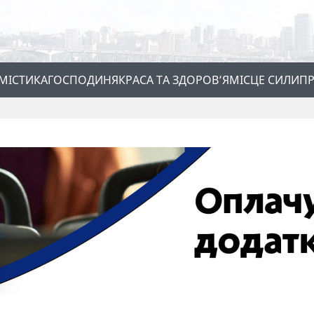
МІСТИКА
ГОСПОДИНЯ
КРАСА ТА ЗДОРОВ’Я
МІСЦЕ СИЛИ
ПР