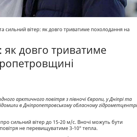
 та сильний вітер: як довго триватиме похолодання на
р: як довго триватиме
пропетровщині
ного арктичного повітря з півночі Європи, у Дніпрі та
овідомили в Дніпропетровському обласному гідрометцентрі
про сильний вітер до 15-20 м/с. Вночі можуть бути
 повітря не перевищуватиме 3-10° тепла.