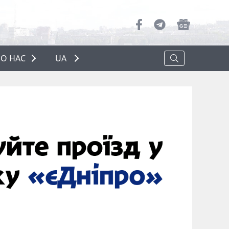
О НАС
UA
ПРО НАС
РЕКЛАМА
ПОЛІТИКА КОНФІДЕНЦІЙНОСТІ