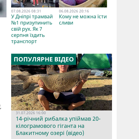
07.08.2026 08:31
06.08.2026 20:16
У Дніпрі трамвай
Кому не можна їсти
№1 призупинить
сливи
свій рух. Як 7
серпня їздить
транспорт
ПОПУЛЯРНЕ ВІДЕО
,
31.07.2026 16:00
14-річний рибалка упіймав 20-
кілограмового гіганта на
Блакитному озері (відео)