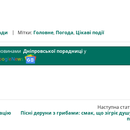
ади
Мітки:
Головне
,
Погода
,
Цікаві події
 новинами
Дніпровської порадниці
у
o
o
g
l
e
N
e
w
s
Наступна стат
ацію
Пісні деруни з грибами: смак, що зігріє душ
п