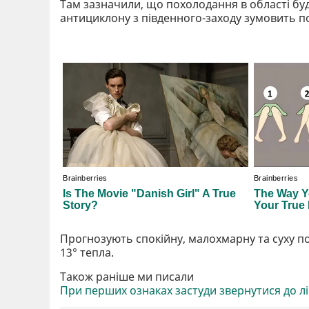
Там зазначили, що похолодання в області бу
антициклону з південного-заходу зумовить п
Прогнозують спокійну, малохмарну та суху пог
13° тепла.
Також раніше ми писали
При перших ознаках застуди звернутися до лік