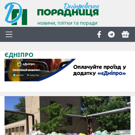
новини, плітки та поради
ЄДНІПРО