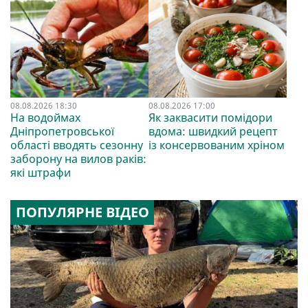
08.08.2026 18:30
08.08.2026 17:00
На водоймах
Як заквасити помідори
Дніпропетровської
вдома: швидкий рецепт
області вводять сезонну
із консервованим хріном
заборону на вилов раків:
які штрафи
ПОПУЛЯРНЕ ВІДЕО