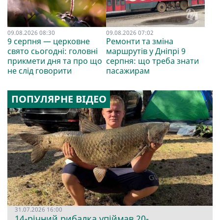
09.08.2026 08:30
09.08.2026 07:02
9 серпня — церковне
Ремонти та зміна
свято сьогодні: головні
маршрутів у Дніпрі 9
прикмети дня та про що
серпня: що треба знати
не слід говорити
пасажирам
ПОПУЛЯРНЕ ВІДЕО
31.07.2026 16:00
14-річний рибалка упіймав 20-