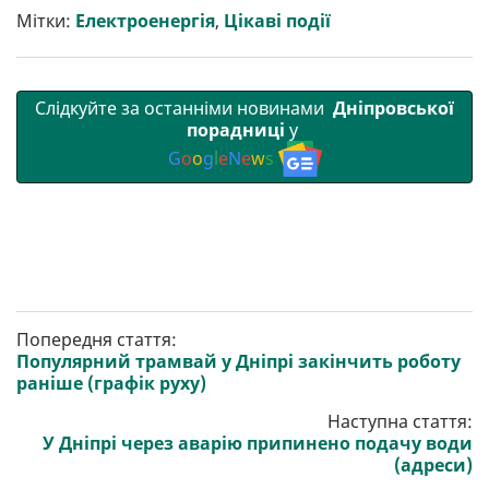
т
o
r
a
p
Мітки:
Електроенергія
,
Цікаві події
и
k
m
p
Слідкуйте за останніми новинами
Дніпровської
порадниці
у
G
o
o
g
l
e
N
e
w
s
Попередня стаття:
Популярний трамвай у Дніпрі закінчить роботу
раніше (графік руху)
Наступна стаття:
У Дніпрі через аварію припинено подачу води
(адреси)