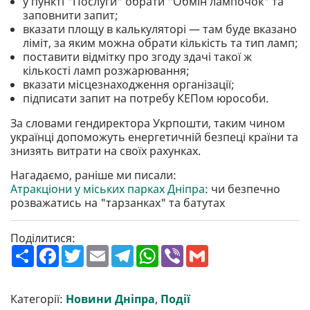
у пункті "Послуги" обрати "Обмін лампочок" та
заповнити запит;
вказати площу в калькуляторі — там буде вказано
ліміт, за яким можна обрати кількість та тип ламп;
поставити відмітку про згоду здачі такої ж
кількості ламп розжарювання;
вказати місцезнаходження організації;
підписати запит на потребу КЕПом юрособи.
За словами гендиректора Укрпошти, таким чином
українці допоможуть енергетичній безпеці країни та
знизять витрати на своїх рахунках.
Нагадаємо, раніше ми писали:
Атракціони у міських парках Дніпра
: чи безпечно
розважатись на "тарзанках" та батутах
Поділитися:
П
F
T
E
T
W
V
G
о
a
w
m
e
h
i
m
ш
c
i
a
l
a
b
a
и
e
t
i
e
t
e
i
р
b
t
l
g
s
r
l
Категорії:
Новини Дніпра
,
Події
и
o
e
r
A