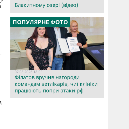
це
Блакитному озері (відео)
я
ПОПУЛЯРНЕ ФОТО
.
07.08.2026 18:03
Філатов вручив нагороди
командам ветлікарів, чиї клініки
працюють попри атаки рф
в,