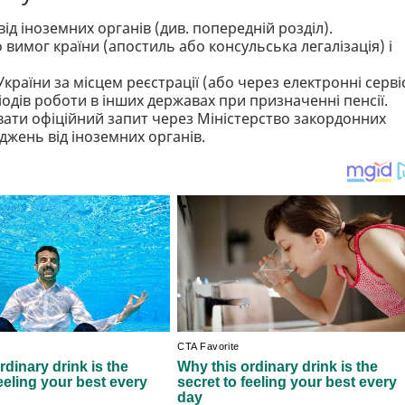
від іноземних органів (див. попередній розділ).
о вимог країни (апостиль або консульська легалізація) і
України за місцем реєстрації (або через електронні серві
іодів роботи в інших державах при призначенні пенсії.
вати офіційний запит через Міністерство закордонних
джень від іноземних органів.