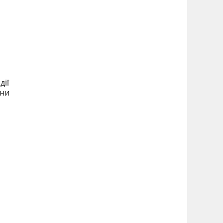
и
дії
їни