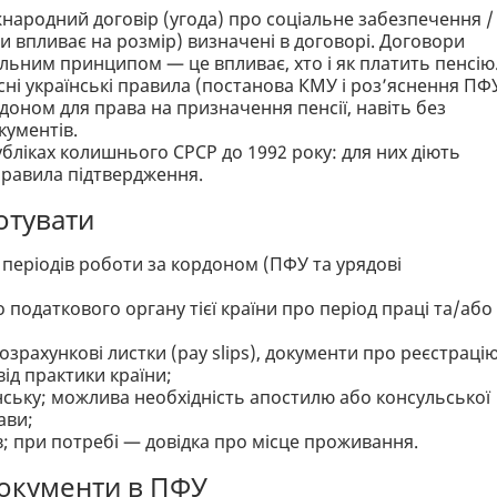
іжнародний договір (угода) про соціальне забезпечення /
 чи впливає на розмір) визначені в договорі. Договори
льним принципом — це впливає, хто і як платить пенсію
ні українські правила (постанова КМУ і роз’яснення ПФ
оном для права на призначення пенсії, навіть без
кументів.
бліках колишнього СРСР до 1992 року: для них діють
правила підтвердження.
готувати
 періодів роботи за кордоном (ПФУ та урядові
о податкового органу тієї країни про період праці та/або
озрахункові листки (pay slips), документи про реєстрацію
ід практики країни;
нську; можлива необхідність апостилю або консульської
ави;
в; при потребі — довідка про місце проживання.
 документи в ПФУ