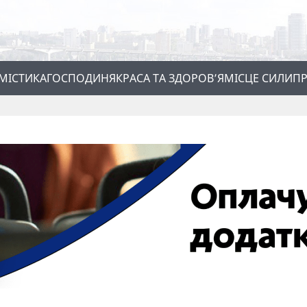
МІСТИКА
ГОСПОДИНЯ
КРАСА ТА ЗДОРОВ’Я
МІСЦЕ СИЛИ
ПР