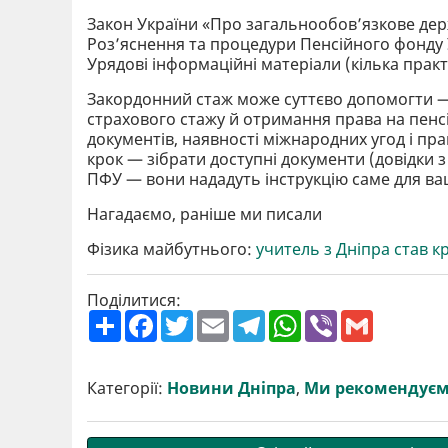
Закон України «Про загальнообов’язкове дер
Роз’яснення та процедури Пенсійного фонду 
Урядові інформаційні матеріали (кілька прак
Закордонний стаж може суттєво допомогти — 
страхового стажу й отримання права на пенсі
документів, наявності міжнародних угод і 
крок — зібрати доступні документи (довідки з
ПФУ — вони нададуть інструкцію саме для ва
Нагадаємо, раніше ми писали
Фізика майбутнього:
учитель з Дніпра став 
Поділитися:
П
F
T
E
T
W
V
G
о
a
w
m
e
h
i
m
ш
c
i
a
l
a
b
a
и
e
t
i
e
t
e
i
р
b
t
l
g
s
r
l
Категорії:
Новини Дніпра
,
Ми рекомендує
и
o
e
r
A
т
o
r
a
p
и
k
m
p