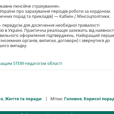
жавне пенсійне страхування».
України про зарахування періодів роботи за кордоном.
тичних порад та прикладів) — Кабмін / Мінсоцполітики.
передусім для досягнення необхідної тривалості
ю в Україні. Практична реалізація залежить від наявност
правильного оформлення підтверджень. Найкращий перш
 іноземних органів, виписки, договори) і звернутися до
шого випадку.
кращим STEM-педагогом області
мо
,
Життя та поради
Мітки:
Головне
,
Корисні пора