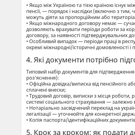
• Якщо між Україною та тією країною існує м
пенсії, — порядок і наслідки (включно з тим,
можуть діяти за пропорційним або територіа
• Якщо міжнародного договору немає — сучас
дозволяють врахувати періоди роботи за корд
договору, за наявності підтверджувальних до
• Особливий випадок — періоди праці в респу
окремі міжнародні/історичні домовленості і 
4. Які документи потрібно під
Типовий набір документів для підтвердження
роз’яснення):
• Офіційна довідка/виписка від пенсійного аб
сплачені внески;
• Трудовий договір, виписки з місця роботи, р
системі соціального страхування — залежно в
• Нотаріально засвідчений переклад на украї
легалізації — уточнюйте для конкретної держ
• Копія паспорта/ідентифікаційних документі
5. Крок за кроком: як подати