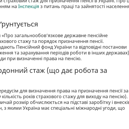
страховий стаж для призначення пенсії в Україні. Про 
нням на
Інспекція
з питань праці та зайнятості населенн
ґрунтується
 «Про загальнообов’язкове державне пенсійне
ахового стажу та порядок призначення пенсії.
адають Пенсійний фонд України та відповідні постанови
дження та зарахування періодів роботи в інших державах)
оди при визначенні права на пенсію.
рдонний стаж (що дає робота за
редусім для визначення права на призначення пенсії за
 кількість років страхового стажу для виходу на пенсію).
ичай розмір обчислюється на підставі заробітку і внескі
їн, з якими Україна має спеціальні міжнародні угоди, що