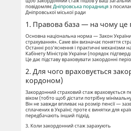
щоб закордонний стаж пішов у ваш загальний 
повідомляє
Дніпровська порадниця
з посила
Дніпровської міської ради
1. Правова база — на чому це 
Основна національна норма — Закон України
страхування». Саме він визначає поняття стр
Останні роз’яснення і практичні механізми н
Кабінету Міністрів України (порядок підтвер
Це дає підставу враховувати закордонні пері
2. Для чого враховується зако
кордоном)
Закордонний страховий стаж враховується пе
віком (тобто щоб дістати потрібну мінімальну
Він не завжди впливає на розмір пенсії — зазв
сплачених в Україні; проте є винятки для кра
передбачають інший підхід.
3. Коли закордонний стаж зарахують