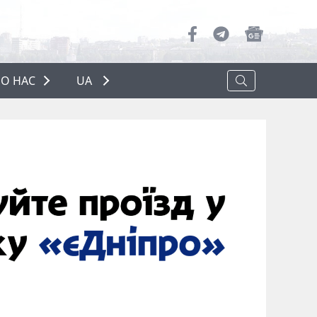
О НАС
UA
ПРО НАС
РЕКЛАМА
ПОЛІТИКА КОНФІДЕНЦІЙНОСТІ