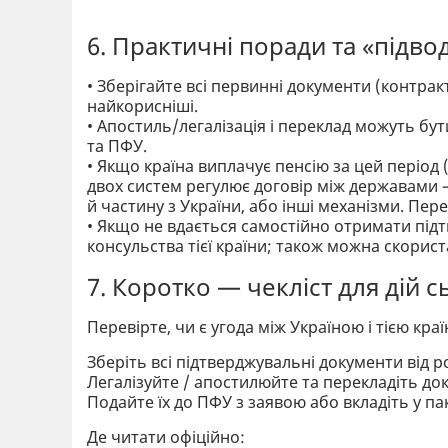
6. Практичні поради та «підво
• Зберігайте всі первинні документи (контрак
найкорисніші.
• Апостиль/легалізація і переклад можуть б
та ПФУ.
• Якщо країна виплачує пенсію за цей період (
двох систем регулює договір між державами — 
й частину з України, або інші механізми. Пер
• Якщо не вдається самостійно отримати пі
консульства тієї країни; також можна скори
7. Коротко — чекліст для дій с
Перевірте, чи є угода між Україною і тією кра
Зберіть всі підтверджувальні документи від 
Легалізуйте / апостилюйте та перекладіть до
Подайте їх до ПФУ з заявою або вкладіть у па
Де читати офіційно: