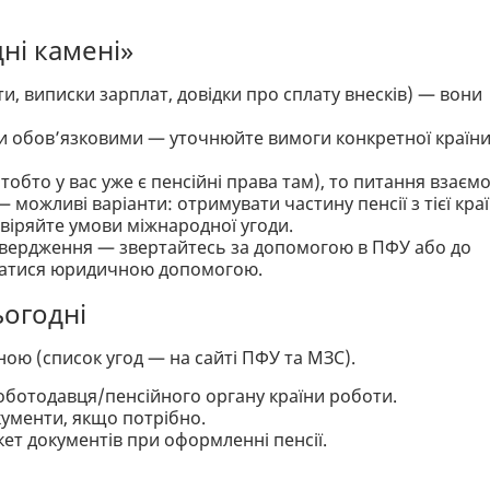
дні камені»
ти, виписки зарплат, довідки про сплату внесків) — вони
ути обов’язковими — уточнюйте вимоги конкретної країн
тобто у вас уже є пенсійні права там), то питання взаємо
можливі варіанти: отримувати частину пенсії з тієї кра
евіряйте умови міжнародної угоди.
дтвердження — звертайтесь за допомогою в ПФУ або до
статися юридичною допомогою.
ьогодні
їною (список угод — на сайті ПФУ та МЗС).
роботодавця/пенсійного органу країни роботи.
кументи, якщо потрібно.
кет документів при оформленні пенсії.